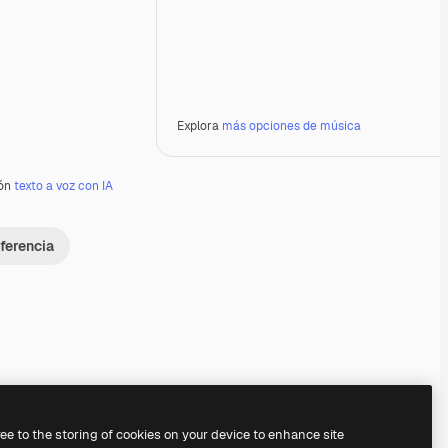
Explora
más opciones de música
ión
texto a voz con IA
ferencia
Premium
Premium
Premium
Premium
Generado por IA
ree to the storing of cookies on your device to enhance site