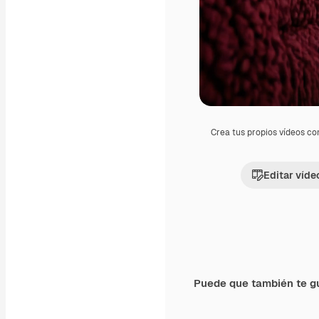
Crea tus propios vídeos co
Editar víde
Puede que también te g
Premium
Premium