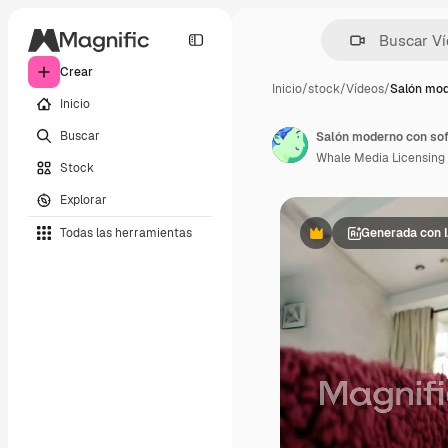
Crear
Inicio
/
stock
/
Vídeos
/
Salón mod
Inicio
Buscar
Salón moderno con sof
Whale Media Licensing
Stock
Explorar
Todas las herramientas
Generada con 
Premium