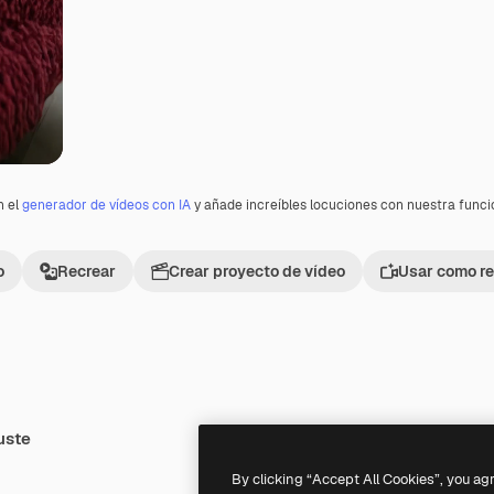
n el
generador de vídeos con IA
y añade increíbles locuciones con nuestra func
o
Recrear
Crear proyecto de vídeo
Usar como re
uste
Premium
Premium
Generado por IA
By clicking “Accept All Cookies”, you ag