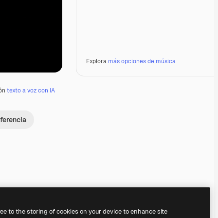
Explora
más opciones de música
ión
texto a voz con IA
ferencia
Premium
Premium
Premium
Premium
ree to the storing of cookies on your device to enhance site