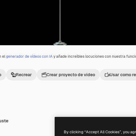
n el
generador de vídeos con IA
y añade increíbles locuciones con nuestra func
o
Recrear
Crear proyecto de vídeo
Usar como re
uste
Premium
Premium
By clicking “Accept All Cookies”, you ag