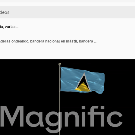
a, varias …
Santa Lucía, varias banderas ondeando, bandera nacional en mástil, bandera de mesa