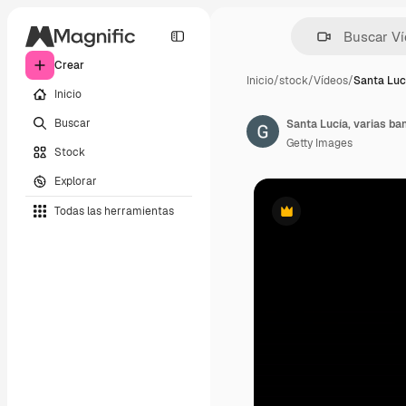
Crear
Inicio
/
stock
/
Vídeos
/
Santa Lucí
Inicio
Buscar
Getty Images
Stock
Explorar
Todas las herramientas
Premium