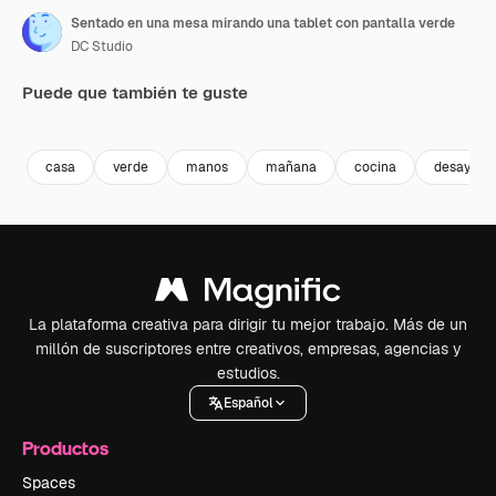
Sentado en una mesa mirando una tablet con pantalla verde
DC Studio
Puede que también te guste
Premium
Premium
Premium
Premium
casa
verde
manos
mañana
cocina
desayuno
La plataforma creativa para dirigir tu mejor trabajo. Más de un
millón de suscriptores entre creativos, empresas, agencias y
estudios.
Español
Productos
Spaces