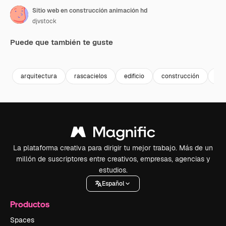
Sitio web en construcción animación hd
djvstock
Puede que también te guste
Premium
Premium
Premium
Premium
arquitectura
rascacielos
edificio
construcción
ur
La plataforma creativa para dirigir tu mejor trabajo. Más de un
millón de suscriptores entre creativos, empresas, agencias y
estudios.
Español
Productos
Spaces