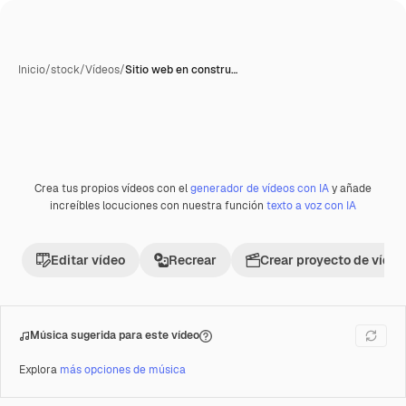
Inicio
/
stock
/
Vídeos
/
Sitio web en constru…
Crea tus propios vídeos con el
generador de vídeos con IA
y añade
Premium
increíbles locuciones con nuestra función
texto a voz con IA
Editar vídeo
Recrear
Crear proyecto de vídeo
Música sugerida para este vídeo
Explora
más opciones de música