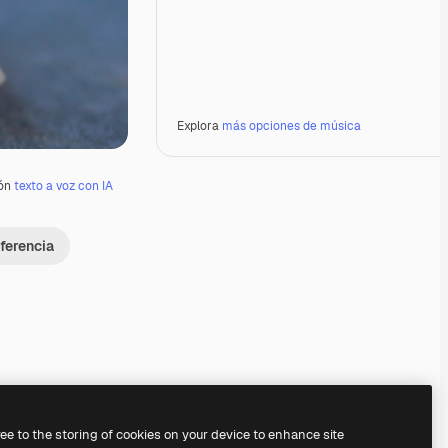
Explora
más opciones de música
ión
texto a voz con IA
ferencia
Premium
Premium
Premium
Premium
ree to the storing of cookies on your device to enhance site