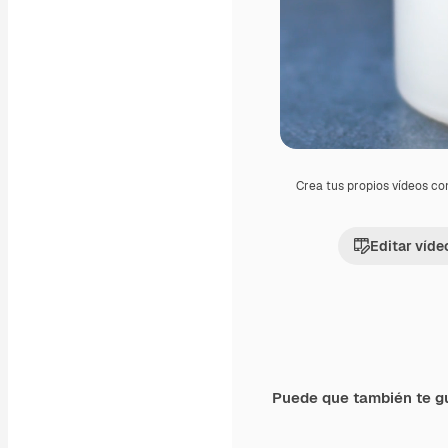
Crea tus propios vídeos co
Editar víde
Puede que también te g
Premium
Premium