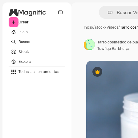
Crear
Inicio
/
stock
/
Vídeos
/
Tarro cos
Inicio
Buscar
Tarro cosmético de plá
Towfiqu Barbhuiya
Stock
Explorar
Todas las herramientas
Premium