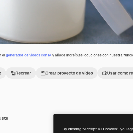
n el
generador de vídeos con IA
y añade increíbles locuciones con nuestra func
o
Recrear
Crear proyecto de vídeo
Usar como re
uste
Premium
Premium
By clicking “Accept All Cookies”, you ag