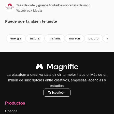
Taza de café y granos tostados sobre tela de saco
Wavebreak Media
Puede que también te guste
Premium
Premium
Premium
Premium
energía
natural
mañana
marrón
oscuro
desa
La plataforma creativa para dirigir tu mejor trabajo. Más de un
millón de suscriptores entre creativos, empresas, agencias y
estudios.
Español
Productos
Spaces