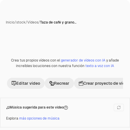
Inicio
/
stock
/
Vídeos
/
Taza de café y grano…
Crea tus propios vídeos con el
generador de vídeos con IA
y añade
Premium
increíbles locuciones con nuestra función
texto a voz con IA
Editar vídeo
Recrear
Crear proyecto de vídeo
Música sugerida para este vídeo
Explora
más opciones de música