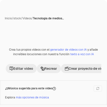
Inicio
/
stock
/
Vídeos
/
Tecnología de medios…
Crea tus propios vídeos con el
generador de vídeos con IA
y añade
Premium
increíbles locuciones con nuestra función
texto a voz con IA
Editar vídeo
Recrear
Crear proyecto de vídeo
Música sugerida para este vídeo
Explora
más opciones de música