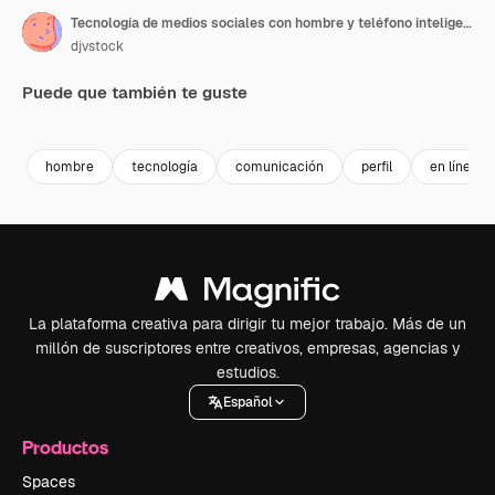
Tecnología de medios sociales con hombre y teléfono inteligente
djvstock
Puede que también te guste
Premium
Premium
Premium
Premium
hombre
tecnología
comunicación
perfil
en línea
La plataforma creativa para dirigir tu mejor trabajo. Más de un
millón de suscriptores entre creativos, empresas, agencias y
estudios.
Español
Productos
Spaces