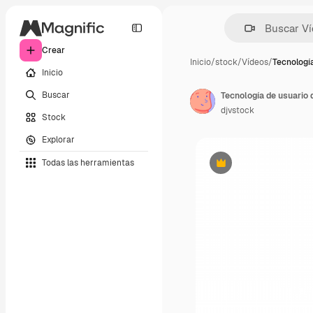
Crear
Inicio
/
stock
/
Vídeos
/
Tecnologí
Inicio
Buscar
Tecnología de usuario
djvstock
Stock
Explorar
Todas las herramientas
Premium