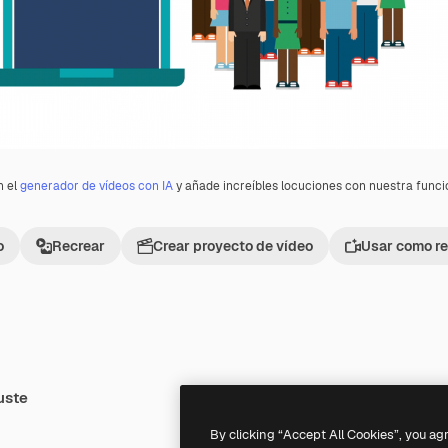
n el
generador de vídeos con IA
y añade increíbles locuciones con nuestra func
o
Recrear
Crear proyecto de vídeo
Usar como re
uste
Premium
Premium
By clicking “Accept All Cookies”, you ag