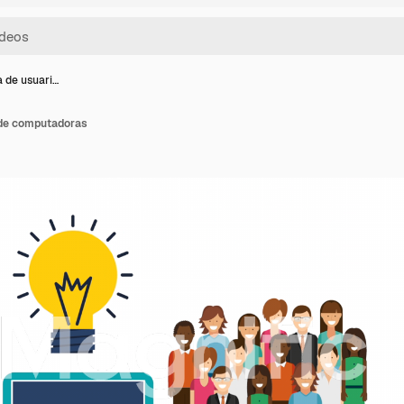
a de usuari…
 de computadoras