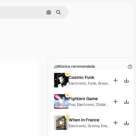
Buscar por imagen
Buscar
Música recomendada
Cosmic Funk
Electronic
,
Funk
,
Groovy
,
Energetic
Fighters Game
Pop
,
Electronic
,
Children
,
Synthwave
,
Ep
When In France
Electronic
,
Groovy
,
Energetic
,
Playful
,
Ex