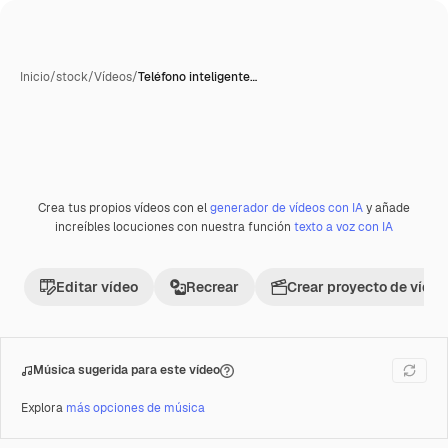
Inicio
/
stock
/
Vídeos
/
Teléfono inteligente…
Crea tus propios vídeos con el
generador de vídeos con IA
y añade
Premium
increíbles locuciones con nuestra función
texto a voz con IA
Editar vídeo
Recrear
Crear proyecto de vídeo
Música sugerida para este vídeo
Explora
más opciones de música