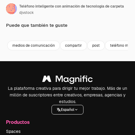
Teléfono inteligente con animación de tecnología de carpeta
djvstock
Puede que también te guste
Premium
Premium
Premium
Premium
medios de comunicación
compartir
post
teléfono móvil
La plataforma creativa para dirigir tu mejor trabajo. Más de un
millón de suscriptores entre creativos, empresas, agencias y
estudios.
Español
Productos
Spaces