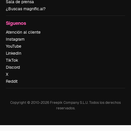
Sala de prensa
¿Buscas magnific.ai?
Síguenos
Atención al cliente
Instagram
YouTube
LinkedIn
TikTok
Discord
X
Reddit
Copyright © 2010-
2026
Freepik Company S.L.U.
Todos los derechos
reservados
.