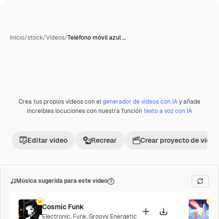
Inicio
/
stock
/
Vídeos
/
Teléfono móvil azul …
Generada con IA
Crea tus propios vídeos con el
generador de vídeos con IA
y añade
Premium
increíbles locuciones con nuestra función
texto a voz con IA
Editar vídeo
Recrear
Crear proyecto de vídeo
Música sugerida para este vídeo
Cosmic Funk
F
Electronic
,
Funk
,
Groovy
,
Energetic
P