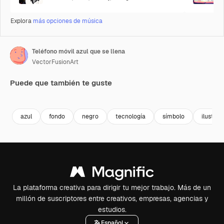
Explora
más opciones de música
Teléfono móvil azul que se llena
VectorFusionArt
Puede que también te guste
Premium
Premium
Generado por IA
Premium
Premium
azul
fondo
negro
tecnología
símbolo
ilustrac
La plataforma creativa para dirigir tu mejor trabajo. Más de un
millón de suscriptores entre creativos, empresas, agencias y
estudios.
Español