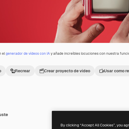
n el
generador de vídeos con IA
y añade increíbles locuciones con nuestra func
o
Recrear
Crear proyecto de vídeo
Usar como re
uste
Premium
Premium
By clicking “Accept All Cookies”, you ag