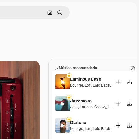
Buscar por imagen
Buscar
Música recomendada
Luminous Ease
Lounge
,
Lofi
,
Laid Back
,
Hopeful
Jazzmoke
Jazz
,
Lounge
,
Groovy
,
Laid Back
,
Elegan
Daitona
Lounge
,
Lofi
,
Laid Back