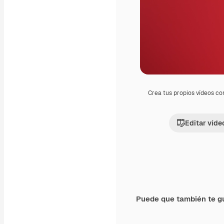
Crea tus propios vídeos co
Editar víde
Puede que también te g
Premium
Premium