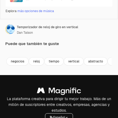
Explora
más opciones de música
Temporizador de reloj de giro en vertical
Dan Talson
Puede que también te guste
Premium
Premium
Premium
Premium
negocios
reloj
tiempo
vertical
abstracto
indu
La plataforma creativa para dirigir tu mejor trabajo. Más de un
millón de suscriptores entre creativos, empresas, agencias y
estudios.
Español