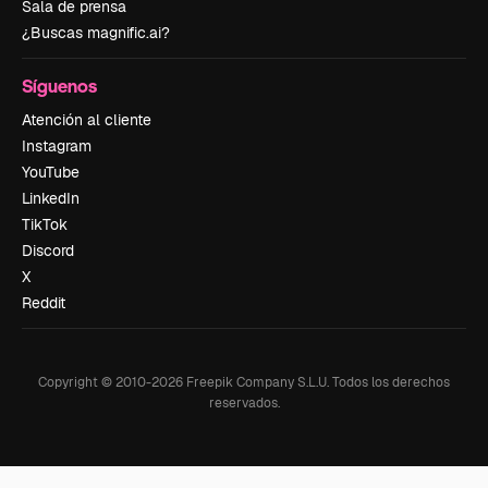
Sala de prensa
¿Buscas magnific.ai?
Síguenos
Atención al cliente
Instagram
YouTube
LinkedIn
TikTok
Discord
X
Reddit
Copyright © 2010-
2026
Freepik Company S.L.U.
Todos los derechos
reservados
.