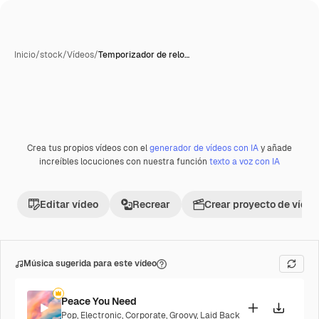
Inicio
/
stock
/
Vídeos
/
Temporizador de relo…
Crea tus propios vídeos con el
generador de vídeos con IA
y añade
Premium
increíbles locuciones con nuestra función
texto a voz con IA
Editar vídeo
Recrear
Crear proyecto de vídeo
Música sugerida para este vídeo
Peace You Need
Pop
,
Electronic
,
Corporate
,
Groovy
,
Laid Back