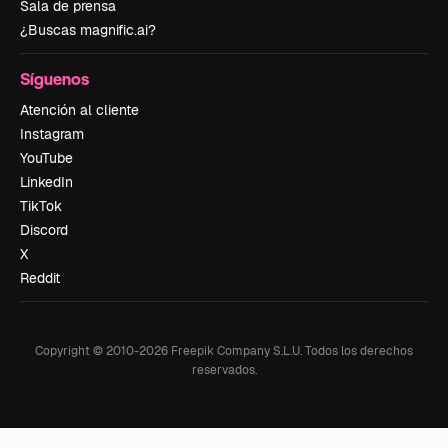
Sala de prensa
¿Buscas magnific.ai?
Síguenos
Atención al cliente
Instagram
YouTube
LinkedIn
TikTok
Discord
X
Reddit
Copyright © 2010-
2026
Freepik Company S.L.U.
Todos los derechos
reservados
.