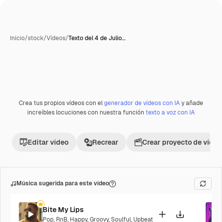
Inicio
/
stock
/
Vídeos
/
Texto del 4 de Julio…
Generada con IA
Crea tus propios vídeos con el
generador de vídeos con IA
y añade
Premium
increíbles locuciones con nuestra función
texto a voz con IA
Editar vídeo
Recrear
Crear proyecto de vídeo
Música sugerida para este vídeo
Bite My Lips
Pop
,
RnB
,
Happy
,
Groovy
,
Soulful
,
Upbeat