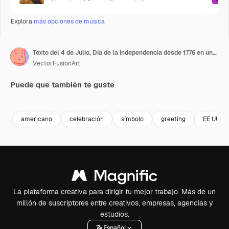
Explora
más opciones de música
Texto del 4 de Julio, Día de la Independencia desde 1776 en una pancarta y banderas estadounidenses
VectorFusionArt
Puede que también te guste
Premium
Premium
Generado por IA
Premium
Premium
Generado p
americano
celebración
símbolo
greeting
EE UU
La plataforma creativa para dirigir tu mejor trabajo. Más de un
millón de suscriptores entre creativos, empresas, agencias y
estudios.
Español