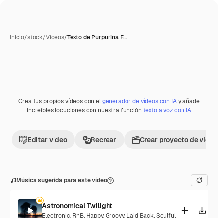
Inicio
/
stock
/
Vídeos
/
Texto de Purpurina F…
Crea tus propios vídeos con el
generador de vídeos con IA
y añade
Premium
increíbles locuciones con nuestra función
texto a voz con IA
Editar vídeo
Recrear
Crear proyecto de vídeo
Música sugerida para este vídeo
Astronomical Twilight
Electronic
,
RnB
,
Happy
,
Groovy
,
Laid Back
,
Soulful