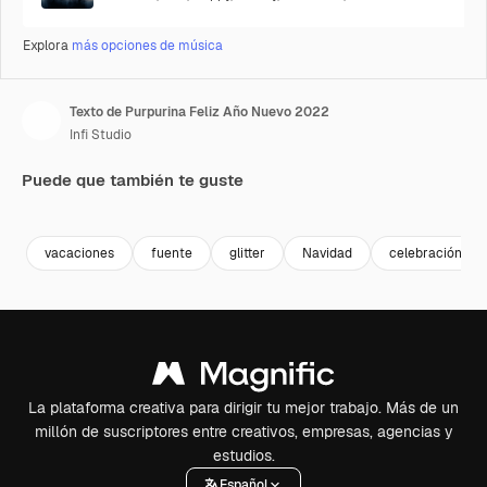
Explora
más opciones de música
Texto de Purpurina Feliz Año Nuevo 2022
Infi Studio
Puede que también te guste
Premium
Premium
Premium
Premium
vacaciones
fuente
glitter
Navidad
celebración
La plataforma creativa para dirigir tu mejor trabajo. Más de un
millón de suscriptores entre creativos, empresas, agencias y
estudios.
Español