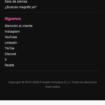
Sala de prensa
¿Buscas magnific.ai?
Síguenos
Atención al cliente
Instagram
YouTube
LinkedIn
TikTok
Discord
X
Reddit
Copyright © 2010-
2026
Freepik Company S.L.U.
Todos los derechos
reservados
.