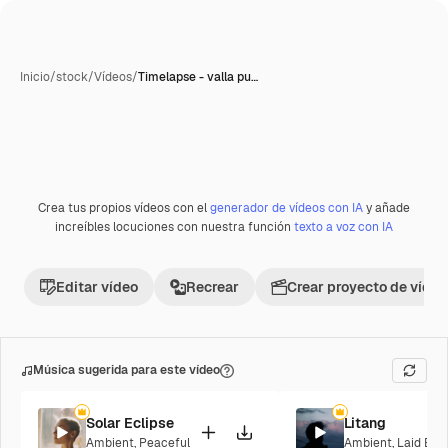
Inicio
/
stock
/
Vídeos
/
Timelapse - valla pu…
Crea tus propios vídeos con el
generador de vídeos con IA
y añade
Premium
increíbles locuciones con nuestra función
texto a voz con IA
Editar vídeo
Recrear
Crear proyecto de vídeo
Música sugerida para este vídeo
Solar Eclipse
Litang
Ambient
,
Peaceful
Ambient
,
Laid Bac