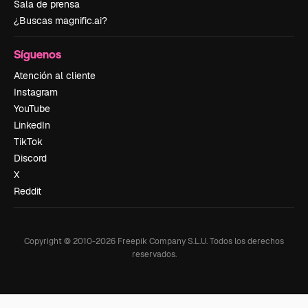
Sala de prensa
¿Buscas magnific.ai?
Síguenos
Atención al cliente
Instagram
YouTube
LinkedIn
TikTok
Discord
X
Reddit
Copyright © 2010-
2026
Freepik Company S.L.U.
Todos los derechos
reservados
.