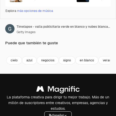
Explora
más opciones de música
Timelapse - valla publicitaria verde en blanco y nubes blancas en movimiento contra el cielo azul
Getty Images
Puede que también te guste
Premium
Premium
Premium
Premium
Generado p
cielo
azul
negocios
signo
en blanco
verano
La plataforma creativa para dirigir tu mejor trabajo. Más de un
millón de suscriptores entre creativos, empresas, agencias y
estudios.
Español