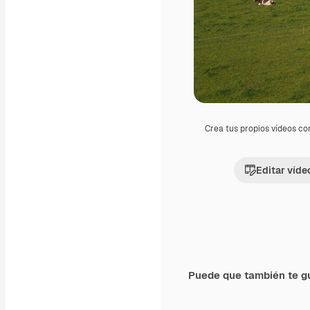
Crea tus propios vídeos co
Editar víde
Puede que también te g
Premium
Premium