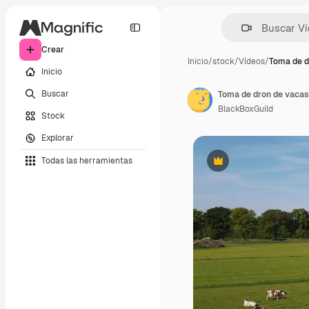
Crear
Inicio
/
stock
/
Vídeos
/
Toma de d
Inicio
Buscar
Toma de dron de vaca
BlackBoxGuild
Stock
Explorar
Todas las herramientas
Premium