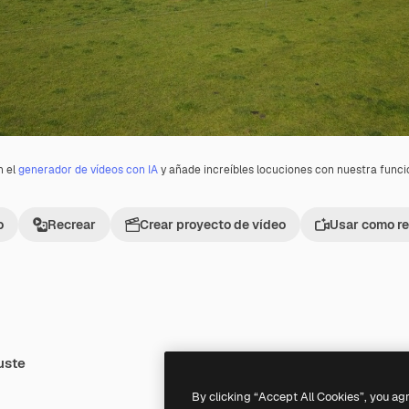
n el
generador de vídeos con IA
y añade increíbles locuciones con nuestra func
o
Recrear
Crear proyecto de vídeo
Usar como re
uste
Premium
Premium
By clicking “Accept All Cookies”, you ag