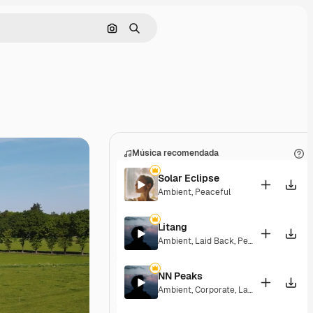
Buscar por imagen
Buscar
Música recomendada
Solar Eclipse
Ambient
,
Peaceful
Litang
Ambient
,
Laid Back
,
Peaceful
,
Hopeful
NN Peaks
Ambient
,
Corporate
,
Laid Back
,
Peacefu