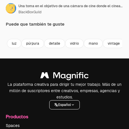
Una toma en el objetivo de una cámara de cine donde el cineasta abre la apertura
BlackBoxGuild
Puede que también te guste
Premium
Premium
Premium
Premium
luz
púrpura
detalle
vidrio
mano
vintage
La plataforma creativa para dirigir tu mejor trabajo. Más de un
millón de suscriptores entre creativos, empresas, agencias y
estudios.
Español
Productos
Spaces