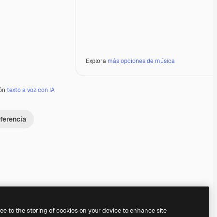
Explora
más opciones de música
ión
texto a voz con IA
ferencia
Premium
Premium
Premium
Premium
Generado por IA
ree to the storing of cookies on your device to enhance site