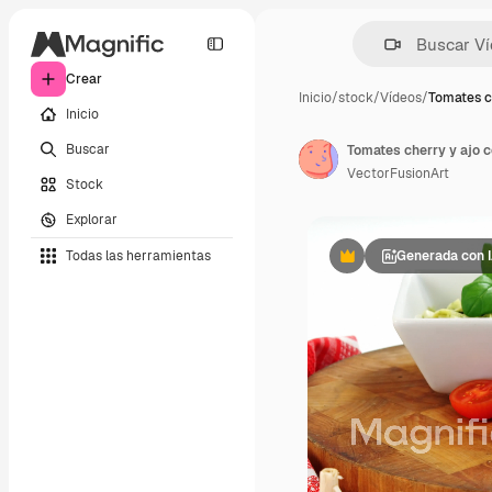
Crear
Inicio
/
stock
/
Vídeos
/
Tomates c
Inicio
Buscar
Tomates cherry y ajo c
VectorFusionArt
Stock
Explorar
Todas las herramientas
Generada con 
Premium