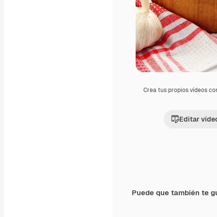
Crea tus propios vídeos co
Editar víde
Puede que también te g
Premium
Premium