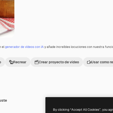
n el
generador de vídeos con IA
y añade increíbles locuciones con nuestra func
o
Recrear
Crear proyecto de vídeo
Usar como re
uste
Premium
Premium
By clicking “Accept All Cookies”, you ag