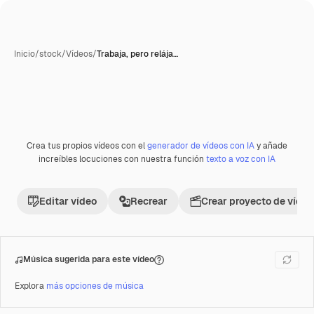
Inicio
/
stock
/
Vídeos
/
Trabaja, pero relája…
Crea tus propios vídeos con el
generador de vídeos con IA
y añade
Premium
increíbles locuciones con nuestra función
texto a voz con IA
Editar vídeo
Recrear
Crear proyecto de vídeo
Música sugerida para este vídeo
Explora
más opciones de música