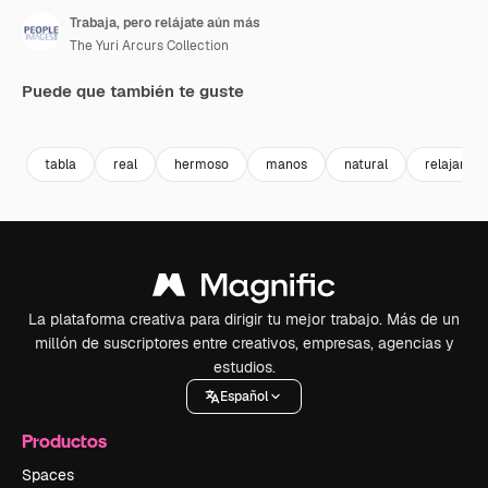
Trabaja, pero relájate aún más
The Yuri Arcurs Collection
Puede que también te guste
Premium
Premium
Generado por IA
Premium
Premium
tabla
real
hermoso
manos
natural
relajante
La plataforma creativa para dirigir tu mejor trabajo. Más de un
millón de suscriptores entre creativos, empresas, agencias y
estudios.
Español
Productos
Spaces