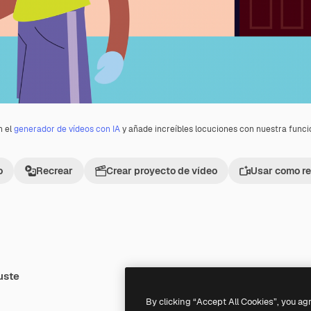
n el
generador de vídeos con IA
y añade increíbles locuciones con nuestra func
o
Recrear
Crear proyecto de vídeo
Usar como re
uste
Premium
Premium
By clicking “Accept All Cookies”, you ag