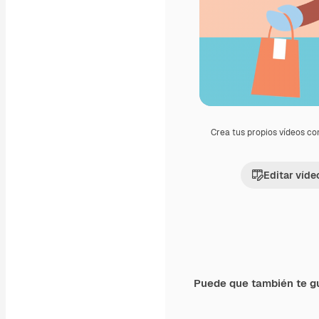
Crea tus propios vídeos co
Editar víde
Puede que también te g
Premium
Premium