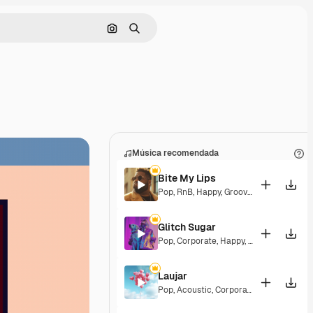
Buscar por imagen
Buscar
Música recomendada
Bite My Lips
Pop
,
RnB
,
Happy
,
Groovy
,
Soulful
,
Upbea
Glitch Sugar
Pop
,
Corporate
,
Happy
,
Groovy
,
Upbeat
Laujar
Pop
,
Acoustic
,
Corporate
,
Happy
,
Hopef