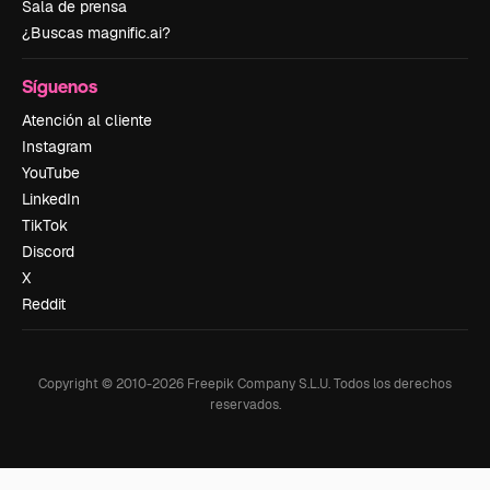
Sala de prensa
¿Buscas magnific.ai?
Síguenos
Atención al cliente
Instagram
YouTube
LinkedIn
TikTok
Discord
X
Reddit
Copyright © 2010-
2026
Freepik Company S.L.U.
Todos los derechos
reservados
.