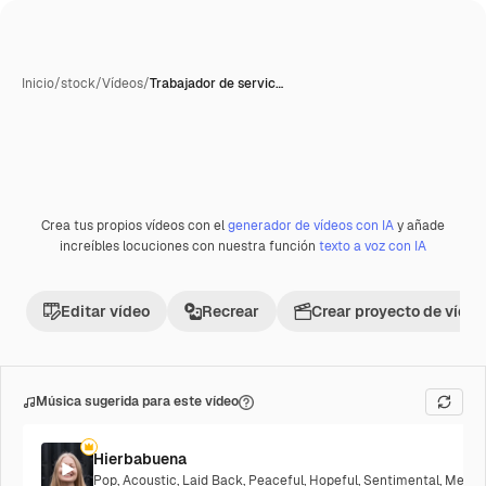
Inicio
/
stock
/
Vídeos
/
Trabajador de servic…
Crea tus propios vídeos con el
generador de vídeos con IA
y añade
Premium
increíbles locuciones con nuestra función
texto a voz con IA
Editar vídeo
Recrear
Crear proyecto de vídeo
Música sugerida para este vídeo
Hierbabuena
Pop
,
Acoustic
,
Laid Back
,
Peaceful
,
Hopeful
,
Sentimental
,
Melanc