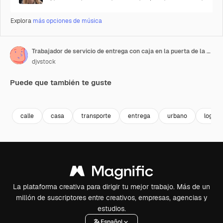
Explora
más opciones de música
Trabajador de servicio de entrega con caja en la puerta de la casa animación
djvstock
Puede que también te guste
Premium
Premium
Premium
Premium
calle
casa
transporte
entrega
urbano
logísti
La plataforma creativa para dirigir tu mejor trabajo. Más de un
millón de suscriptores entre creativos, empresas, agencias y
estudios.
Español