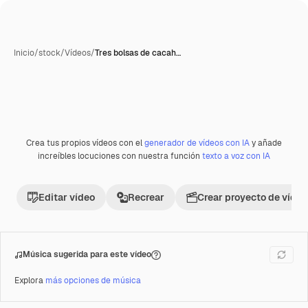
Inicio
/
stock
/
Vídeos
/
Tres bolsas de cacah…
Crea tus propios vídeos con el
generador de vídeos con IA
y añade
Premium
increíbles locuciones con nuestra función
texto a voz con IA
Editar vídeo
Recrear
Crear proyecto de vídeo
Música sugerida para este vídeo
Explora
más opciones de música