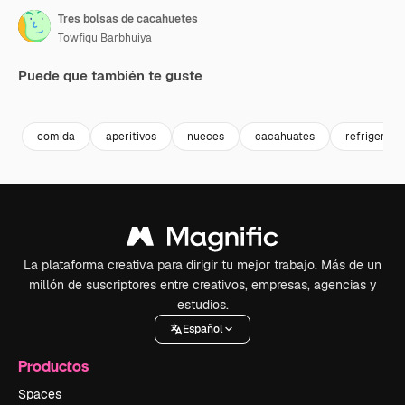
Tres bolsas de cacahuetes
Towfiqu Barbhuiya
Puede que también te guste
Premium
Premium
Premium
Premium
comida
aperitivos
nueces
cacahuates
refrigerio 
La plataforma creativa para dirigir tu mejor trabajo. Más de un
millón de suscriptores entre creativos, empresas, agencias y
estudios.
Español
Productos
Spaces