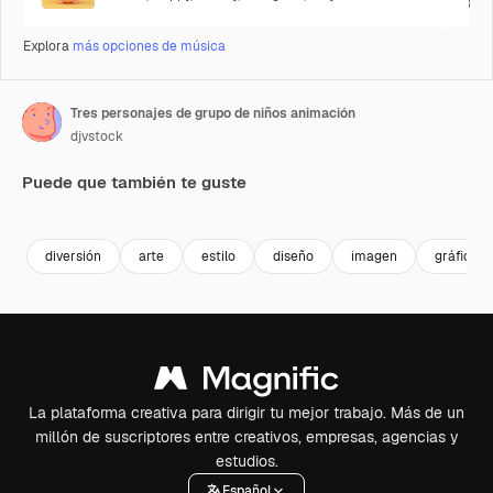
Explora
más opciones de música
Tres personajes de grupo de niños animación
djvstock
Puede que también te guste
Premium
Premium
Premium
Premium
diversión
arte
estilo
diseño
imagen
gráfico
La plataforma creativa para dirigir tu mejor trabajo. Más de un
millón de suscriptores entre creativos, empresas, agencias y
estudios.
Español