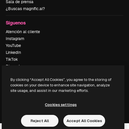
Sala de prensa
¿Buscas magnific.ai?
Síguenos
Atención al cliente
Instagram
YouTube
LinkedIn
TikTok
Discord
X
By clicking “Accept All Cookies”, you agree to the storing of
Reddit
cookies on your device to enhance site navigation, analyze
site usage, and assist in our marketing efforts.
Copyright © 2010-
2026
Freepik Company S.L.U.
Todos los derechos
Cookies settings
reservados
.
Reject All
Accept All Cookies