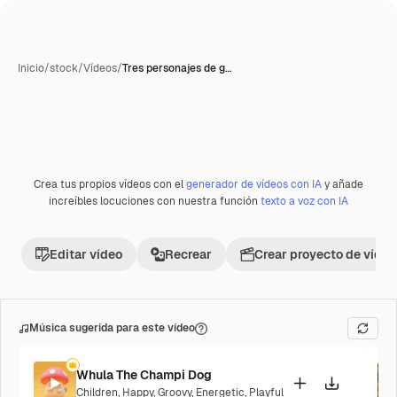
Inicio
/
stock
/
Vídeos
/
Tres personajes de g…
Crea tus propios vídeos con el
generador de vídeos con IA
y añade
Premium
increíbles locuciones con nuestra función
texto a voz con IA
Editar vídeo
Recrear
Crear proyecto de vídeo
Música sugerida para este vídeo
Whula The Champi Dog
Children
,
Happy
,
Groovy
,
Energetic
,
Playful