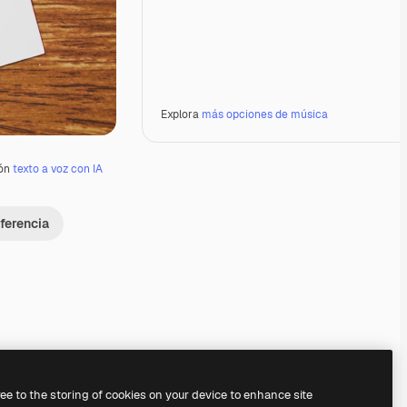
Explora
más opciones de música
ión
texto a voz con IA
ferencia
Premium
Premium
Premium
Premium
ree to the storing of cookies on your device to enhance site