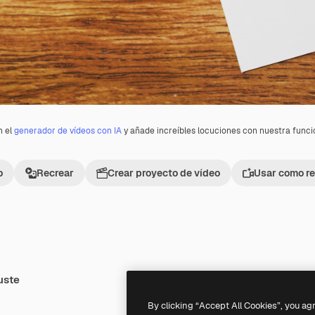
n el
generador de vídeos con IA
y añade increíbles locuciones con nuestra func
o
Recrear
Crear proyecto de vídeo
Usar como re
uste
Premium
Premium
By clicking “Accept All Cookies”, you ag