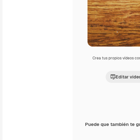
Crea tus propios vídeos co
Editar víde
Puede que también te g
Premium
Premium