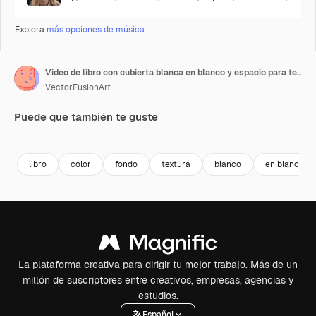
Explora
más opciones de música
Video de libro con cubierta blanca en blanco y espacio para texto sobre fondo blanco
VectorFusionArt
Puede que también te guste
Premium
Premium
Generado por IA
Premium
Premium
Generado p
libro
color
fondo
textura
blanco
en blanco
La plataforma creativa para dirigir tu mejor trabajo. Más de un
millón de suscriptores entre creativos, empresas, agencias y
estudios.
Español