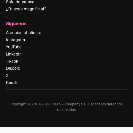
Sala de prensa
¿Buscas magnific.ai?
Síguenos
Atención al cliente
Instagram
YouTube
LinkedIn
TikTok
Discord
X
Reddit
Copyright © 2010-
2026
Freepik Company S.L.U.
Todos los derechos
reservados
.