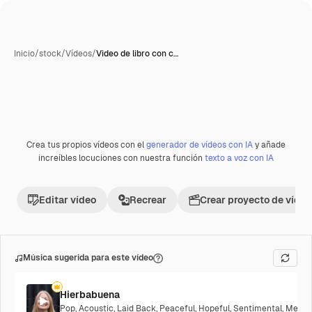
Inicio
/
stock
/
Vídeos
/
Video de libro con c…
Generada con IA
Crea tus propios vídeos con el
generador de vídeos con IA
y añade
Premium
increíbles locuciones con nuestra función
texto a voz con IA
Editar vídeo
Recrear
Crear proyecto de vídeo
Música sugerida para este vídeo
Hierbabuena
Pop
,
Acoustic
,
Laid Back
,
Peaceful
,
Hopeful
,
Sentimental
,
Melanc