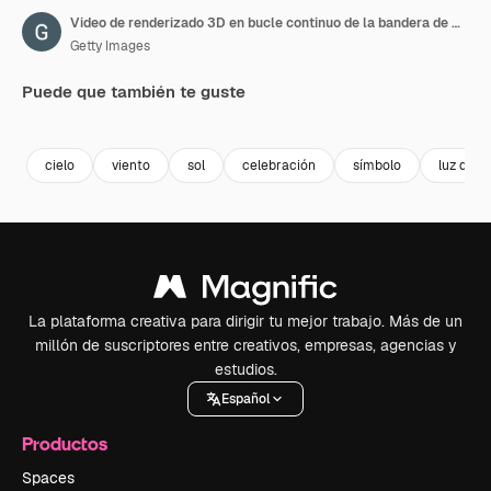
Video de renderizado 3D en bucle continuo de la bandera de Nueva Zelanda. Hermosa tela textil ondeando en bucle
Getty Images
Puede que también te guste
Premium
Premium
Generado por IA
Premium
Premium
cielo
viento
sol
celebración
símbolo
luz del s
La plataforma creativa para dirigir tu mejor trabajo. Más de un
millón de suscriptores entre creativos, empresas, agencias y
estudios.
Español
Productos
Spaces