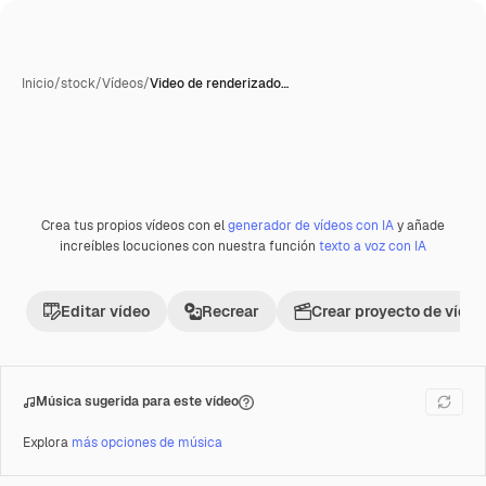
Inicio
/
stock
/
Vídeos
/
Video de renderizado…
Crea tus propios vídeos con el
generador de vídeos con IA
y añade
Premium
increíbles locuciones con nuestra función
texto a voz con IA
Editar vídeo
Recrear
Crear proyecto de vídeo
Música sugerida para este vídeo
Explora
más opciones de música