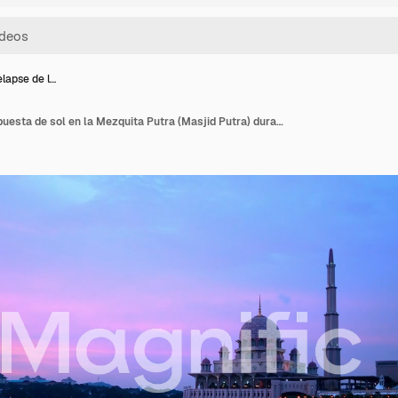
lapse de l…
Video timelapse de la puesta de sol en la Mezquita Putra (Masjid Putra) durante tiempo de bruma. Clips de 29 fotogramas por segundo.