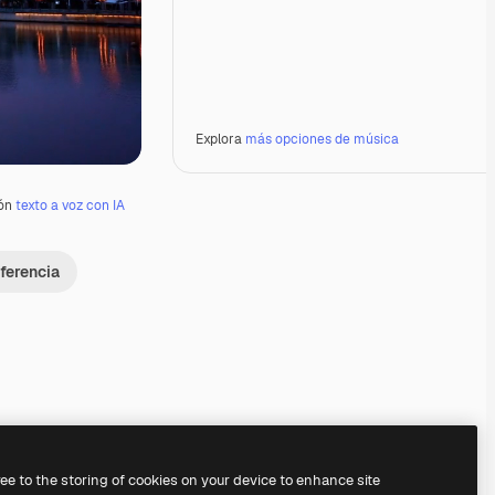
Explora
más opciones de música
ión
texto a voz con IA
ferencia
Premium
Premium
Premium
Premium
ree to the storing of cookies on your device to enhance site