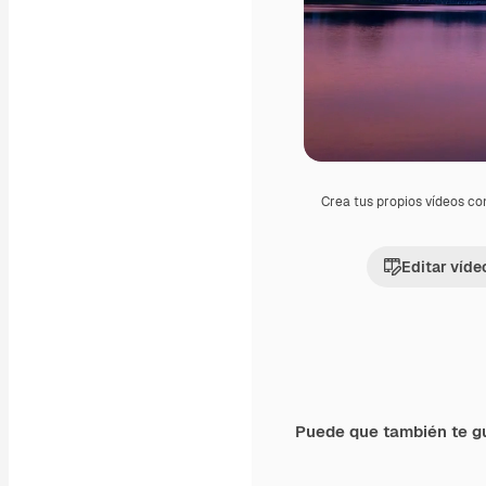
Crea tus propios vídeos co
Editar víde
Puede que también te g
Premium
Premium