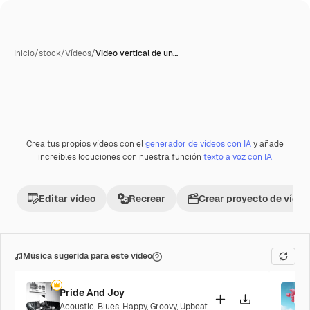
Inicio
/
stock
/
Vídeos
/
Video vertical de un…
Crea tus propios vídeos con el
generador de vídeos con IA
y añade
Premium
increíbles locuciones con nuestra función
texto a voz con IA
Editar vídeo
Recrear
Crear proyecto de vídeo
Música sugerida para este vídeo
Pride And Joy
Acoustic
,
Blues
,
Happy
,
Groovy
,
Upbeat