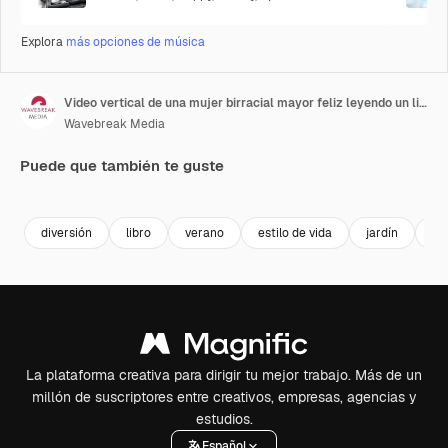
Explora
más opciones de música
Video vertical de una mujer birracial mayor feliz leyendo un libro en un jardín.
Wavebreak Media
Puede que también te guste
Premium
Premium
Premium
Premium
diversión
libro
verano
estilo de vida
jardín
oc
La plataforma creativa para dirigir tu mejor trabajo. Más de un
millón de suscriptores entre creativos, empresas, agencias y
estudios.
Español