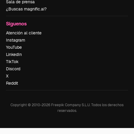
Sala de prensa
¿Buscas magnific.ai?
Síguenos
Atención al cliente
Instagram
YouTube
LinkedIn
TikTok
Discord
X
Reddit
Copyright © 2010-
2026
Freepik Company S.L.U.
Todos los derechos
reservados
.