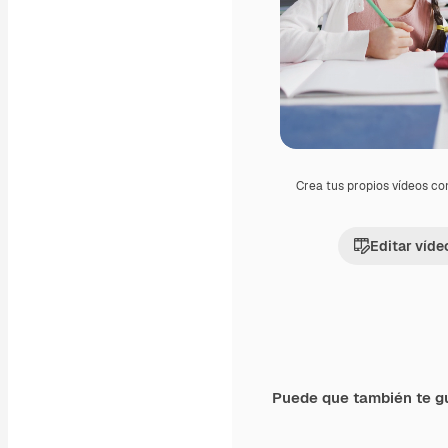
Crea tus propios vídeos co
Editar víde
Puede que también te g
Premium
Premium