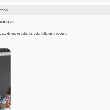
ical de un…
trato de una escolar birracial feliz en la escuela