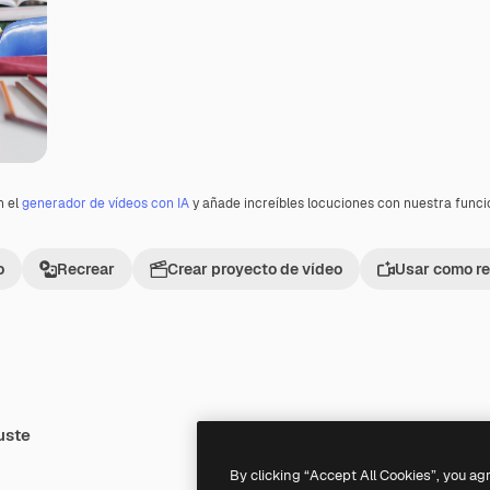
n el
generador de vídeos con IA
y añade increíbles locuciones con nuestra func
o
Recrear
Crear proyecto de vídeo
Usar como re
uste
Premium
Premium
By clicking “Accept All Cookies”, you ag