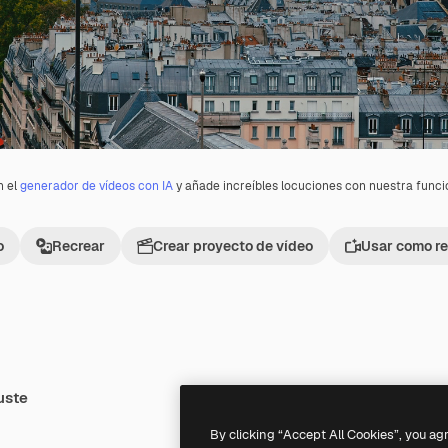
n el
generador de vídeos con IA
y añade increíbles locuciones con nuestra func
o
Recrear
Crear proyecto de vídeo
Usar como re
uste
Premium
Premium
By clicking “Accept All Cookies”, you ag