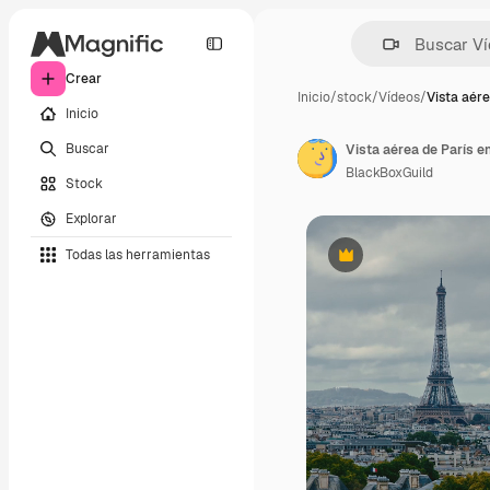
Crear
Inicio
/
stock
/
Vídeos
/
Vista aére
Inicio
Buscar
Vista aérea de París e
BlackBoxGuild
Stock
Explorar
Todas las herramientas
Premium