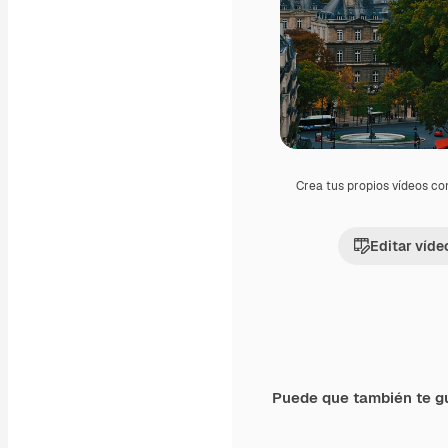
Crea tus propios vídeos co
Editar víde
Puede que también te g
Premium
Premium
Generado por IA