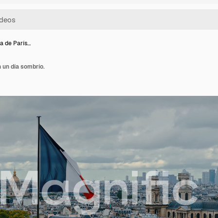
a de París…
n un día sombrío.