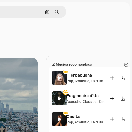
Buscar por imagen
Buscar
Música recomendada
Hierbabuena
Pop
,
Acoustic
,
Laid Back
,
Peaceful
,
Hop
Fragments of Us
Acoustic
,
Classical
,
Cinematic
,
Dramati
Casita
Pop
,
Acoustic
,
Laid Back
,
Peaceful
,
Hop