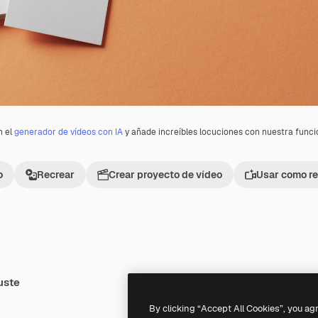
n el
generador de vídeos con IA
y añade increíbles locuciones con nuestra func
o
Recrear
Crear proyecto de vídeo
Usar como re
uste
Premium
Premium
Generado por IA
By clicking “Accept All Cookies”, you ag