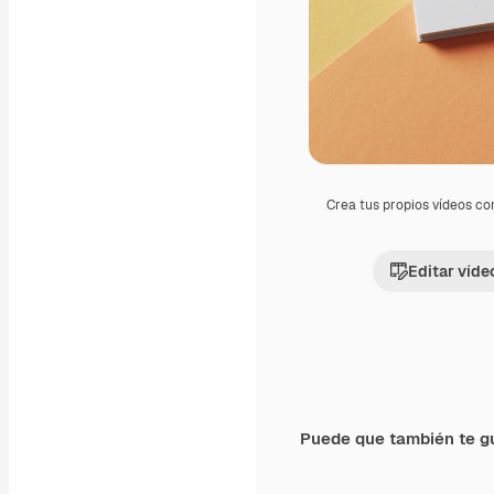
Crea tus propios vídeos co
Editar víde
Puede que también te g
Premium
Premium
Generado por IA