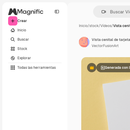
Crear
Inicio
/
stock
/
Vídeos
/
Vista ceni
Inicio
Buscar
VectorFusionArt
Stock
Explorar
Todas las herramientas
Generada con 
Premium