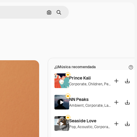
Buscar por imagen
Buscar
Música recomendada
Prince Kali
Corporate
,
Children
,
Peaceful
,
Hopeful
,
NN Peaks
Ambient
,
Corporate
,
Laid Back
,
Peacefu
Seaside Love
Pop
,
Acoustic
,
Corporate
,
Peaceful
,
Hop