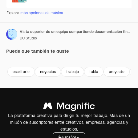
Explora
más opciones de música
Vista superior de un equipo compartiendo documentación financiera y analizando estadísticas de gestión
DC Studio
Puede que también te guste
Premium
Premium
Premium
Premium
escritorio
negocios
trabajo
tabla
proyecto
i
La plataforma creativa para dirigir tu mejor trabajo. Más de un
millón de suscriptores entre creativos, empresas, agencias y
estudios.
Español