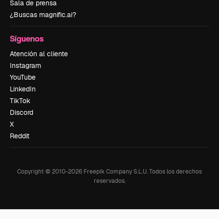
Sala de prensa
¿Buscas magnific.ai?
Síguenos
Atención al cliente
Instagram
YouTube
LinkedIn
TikTok
Discord
X
Reddit
Copyright © 2010-
2026
Freepik Company S.L.U.
Todos los derechos
reservados
.