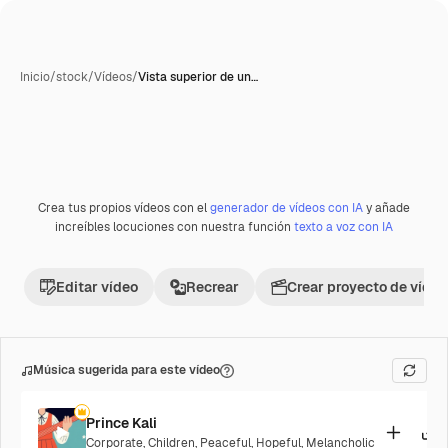
Inicio
/
stock
/
Vídeos
/
Vista superior de un…
Crea tus propios vídeos con el
generador de vídeos con IA
y añade
Premium
increíbles locuciones con nuestra función
texto a voz con IA
Editar vídeo
Recrear
Crear proyecto de vídeo
Música sugerida para este vídeo
Prince Kali
Corporate
,
Children
,
Peaceful
,
Hopeful
,
Melancholic