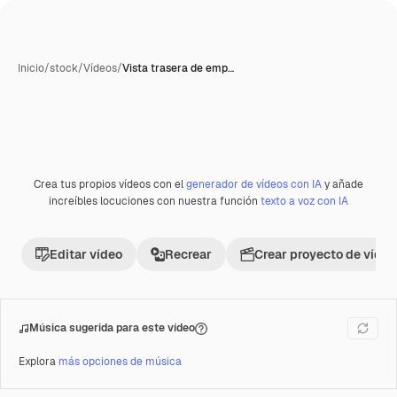
Inicio
/
stock
/
Vídeos
/
Vista trasera de emp…
Crea tus propios vídeos con el
generador de vídeos con IA
y añade
Premium
increíbles locuciones con nuestra función
texto a voz con IA
Editar vídeo
Recrear
Crear proyecto de vídeo
Música sugerida para este vídeo
Explora
más opciones de música