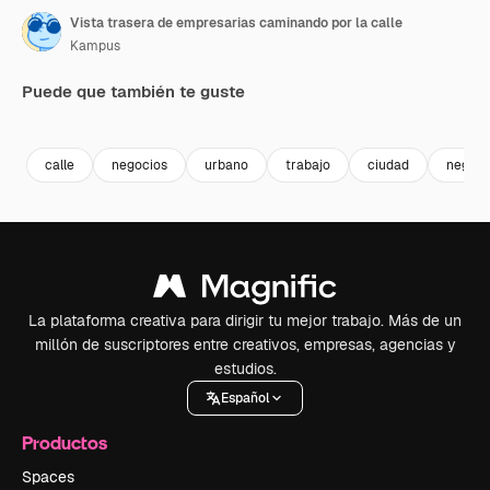
Vista trasera de empresarias caminando por la calle
Kampus
Puede que también te guste
Premium
Premium
Premium
Premium
calle
negocios
urbano
trabajo
ciudad
negro
La plataforma creativa para dirigir tu mejor trabajo. Más de un
millón de suscriptores entre creativos, empresas, agencias y
estudios.
Español
Productos
Spaces