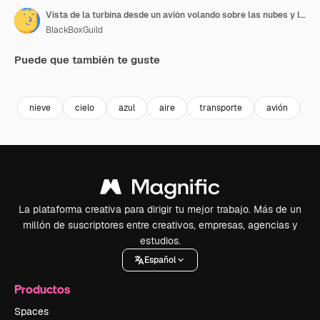
Vista de la turbina desde un avión volando sobre las nubes y las montañas nevadas de los Alpes en Europa.
BlackBoxGuild
Puede que también te guste
Premium
Premium
Premium
Premium
nieve
cielo
azul
aire
transporte
avión
a
La plataforma creativa para dirigir tu mejor trabajo. Más de un
millón de suscriptores entre creativos, empresas, agencias y
estudios.
Español
Productos
Spaces