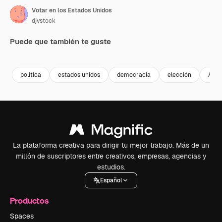
Votar en los Estados Unidos
djvstock
Puede que también te guste
Premium
Premium
Premium
Premium
política
estados unidos
democracia
elección
Amer
La plataforma creativa para dirigir tu mejor trabajo. Más de un
millón de suscriptores entre creativos, empresas, agencias y
estudios.
Español
Productos
Spaces