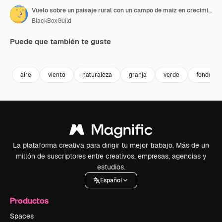
Vuelo sobre un paisaje rural con un campo de maíz en crecimiento en un día soleado
BlackBoxGuild
Puede que también te guste
Premium
Premium
Premium
Premium
aire
viento
naturaleza
granja
verde
fondo
La plataforma creativa para dirigir tu mejor trabajo. Más de un
millón de suscriptores entre creativos, empresas, agencias y
estudios.
Español
Productos
Spaces