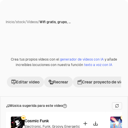
Inicio
/
stock
/
Vídeos
/
Wifi gratis, grupo, …
Crea tus propios vídeos con el
generador de vídeos con IA
y añade
Premium
increíbles locuciones con nuestra función
texto a voz con IA
Editar vídeo
Recrear
Crear proyecto de vídeo
Música sugerida para este vídeo
Cosmic Funk
F
Electronic
,
Funk
,
Groovy
,
Energetic
P