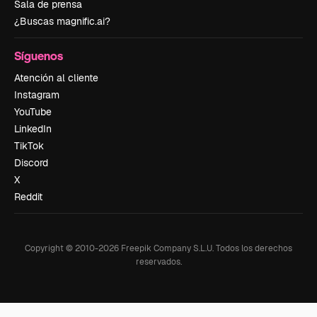
Sala de prensa
¿Buscas magnific.ai?
Síguenos
Atención al cliente
Instagram
YouTube
LinkedIn
TikTok
Discord
X
Reddit
Copyright © 2010-
2026
Freepik Company S.L.U.
Todos los derechos
reservados
.