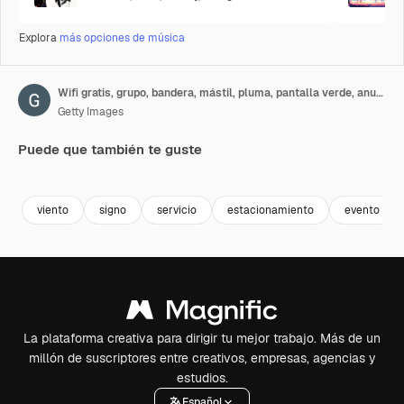
Explora
más opciones de música
Wifi gratis, grupo, bandera, mástil, pluma, pantalla verde, anuncio, chroma key, animación 3D
Getty Images
Puede que también te guste
Premium
Premium
Premium
Premium
viento
signo
servicio
estacionamiento
evento
La plataforma creativa para dirigir tu mejor trabajo. Más de un
millón de suscriptores entre creativos, empresas, agencias y
estudios.
Español