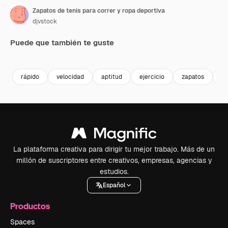
Zapatos de tenis para correr y ropa deportiva
djvstock
Puede que también te guste
Premium
Premium
Premium
Premium
rápido
velocidad
aptitud
ejercicio
zapatos
za
La plataforma creativa para dirigir tu mejor trabajo. Más de un
millón de suscriptores entre creativos, empresas, agencias y
estudios.
Español
Productos
Spaces