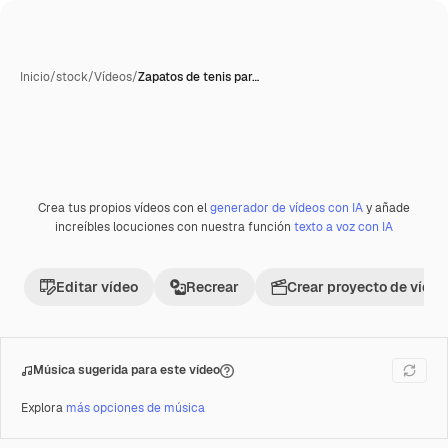
Inicio
/
stock
/
Vídeos
/
Zapatos de tenis par…
Crea tus propios vídeos con el
generador de vídeos con IA
y añade
Premium
increíbles locuciones con nuestra función
texto a voz con IA
Editar vídeo
Recrear
Crear proyecto de vídeo
Música sugerida para este vídeo
Explora
más opciones de música