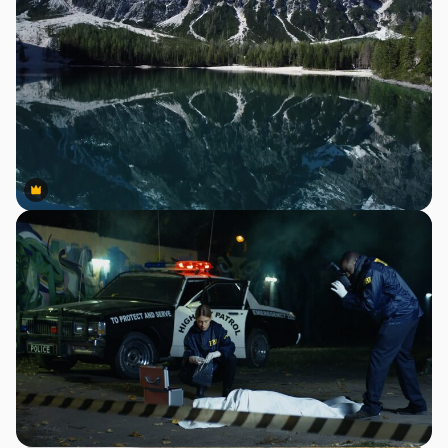
Premium
Premium