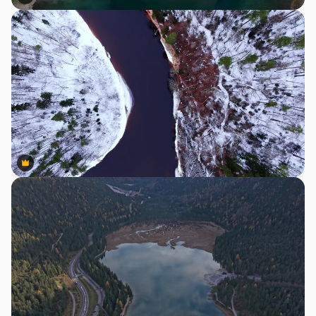
Premium
Premium
Premium
Premium