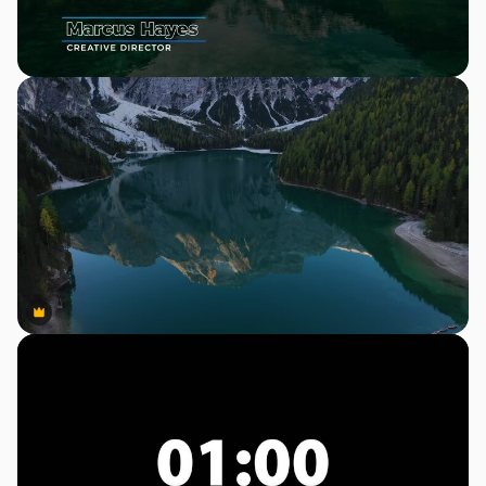
Premium
Premium