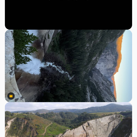
Premium
Premium