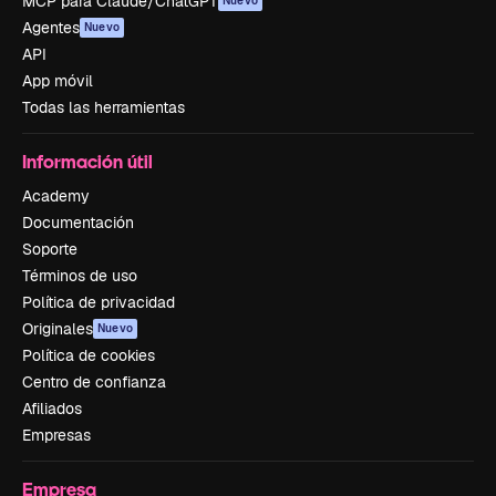
MCP para Claude/ChatGPT
Nuevo
Agentes
Nuevo
API
App móvil
Todas las herramientas
Información útil
Academy
Documentación
Soporte
Términos de uso
Política de privacidad
Originales
Nuevo
Política de cookies
Centro de confianza
Afiliados
Empresas
Empresa