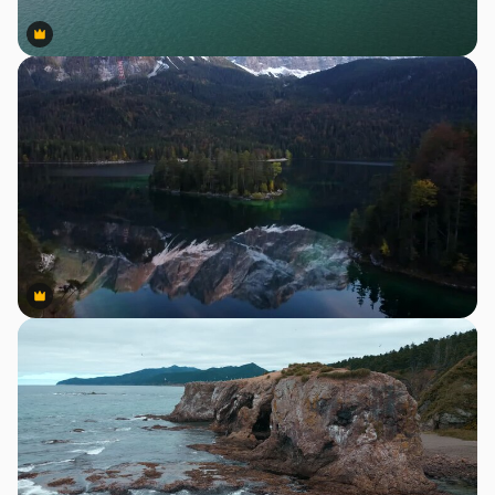
Premium
Premium
Premium
Premium