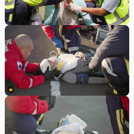
Premium
Premium