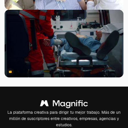
Premium
Premium
La plataforma creativa para dirigir tu mejor trabajo. Más de un
millón de suscriptores entre creativos, empresas, agencias y
estudios.