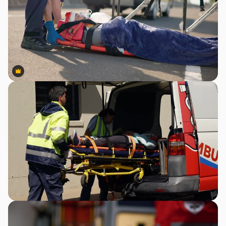
Premium
Premium