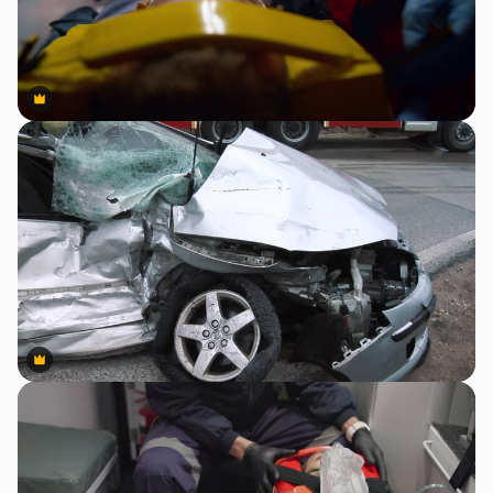
Premium
Premium
Premium
Premium