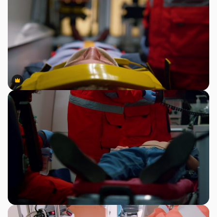
Premium
Premium