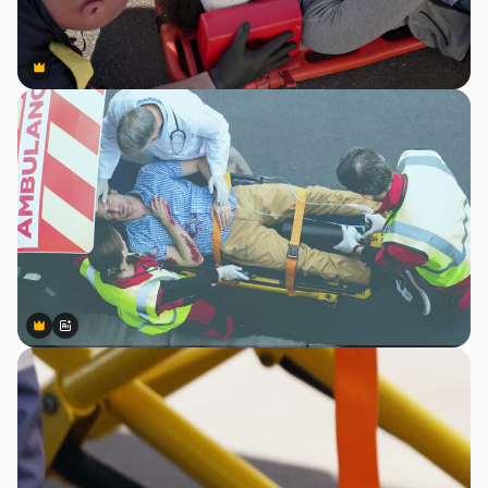
Premium
Premium
Premium
Premium
Generado por IA