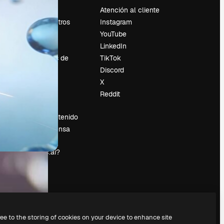
Precios
Atención al cliente
Sobre nosotros
Instagram
Reviews
YouTube
Empleo
LinkedIn
Tendencias de
TikTok
búsqueda
Discord
Blog
X
es
Eventos
Reddit
Slidesgo
Vender contenido
Sala de prensa
¿Buscas
magnific.ai?
ree to the storing of cookies on your device to enhance site