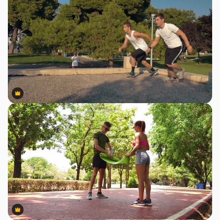
Premium
Premium
Premium
Premium