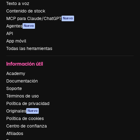
Texto a voz
Contenido de stock
MCP para Claude/ChatGPT
Nuevo
Agentes
Nuevo
API
App móvil
Todas las herramientas
Información útil
Academy
Documentación
Soporte
Términos de uso
Política de privacidad
Originales
Nuevo
Política de cookies
Centro de confianza
Afiliados