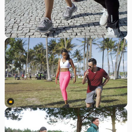
Premium
Premium