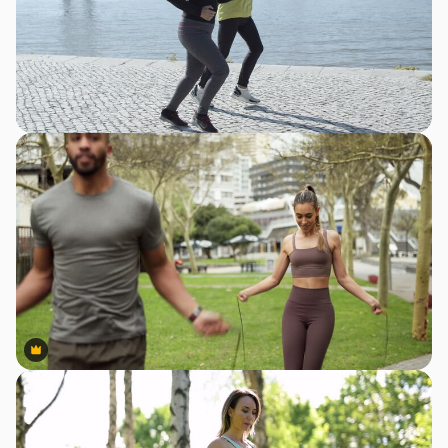
Premium
Premium