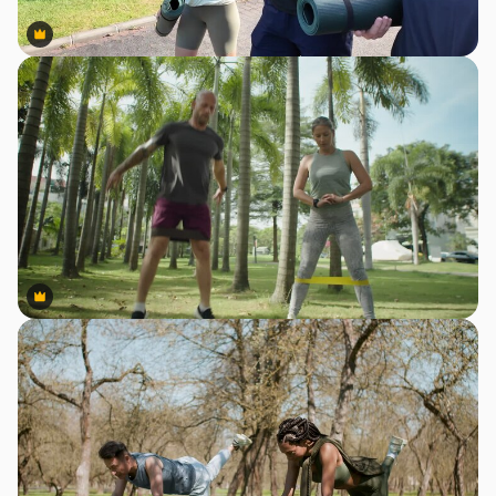
Premium
Premium
Premium
Premium