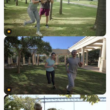
Premium
Premium
Premium
Premium