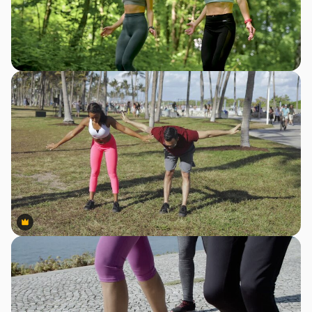
Premium
Premium