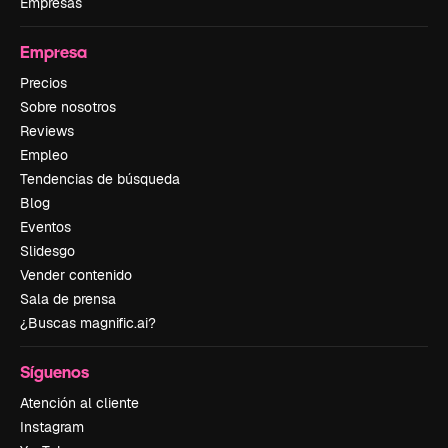
Empresas
Empresa
Precios
Sobre nosotros
Reviews
Empleo
Tendencias de búsqueda
Blog
Eventos
Slidesgo
Vender contenido
Sala de prensa
¿Buscas magnific.ai?
Síguenos
Atención al cliente
Instagram