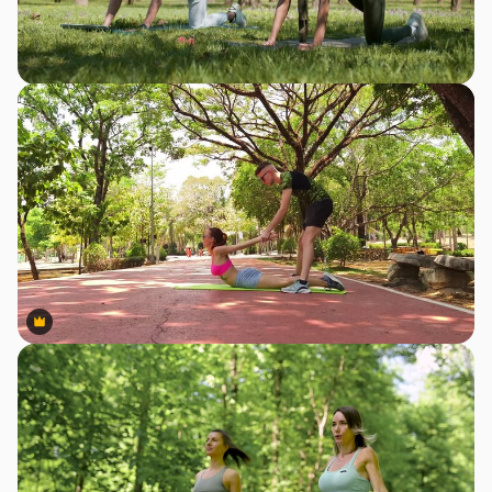
Premium
Premium