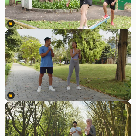
Premium
Premium
Premium
Premium