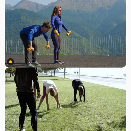
Premium
Premium