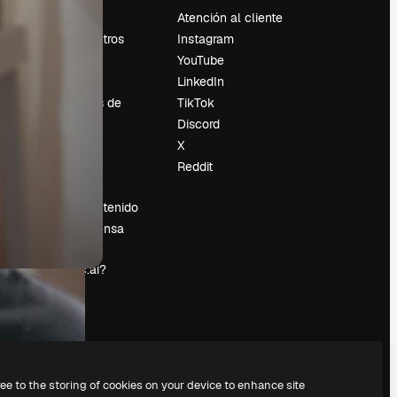
Precios
Atención al cliente
Sobre nosotros
Instagram
Reviews
YouTube
Empleo
LinkedIn
Tendencias de
TikTok
búsqueda
Discord
Blog
X
es
Eventos
Reddit
Slidesgo
Vender contenido
Sala de prensa
¿Buscas
magnific.ai?
ree to the storing of cookies on your device to enhance site