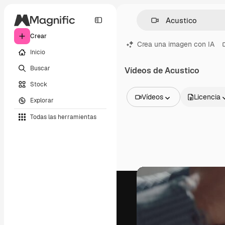
Crear
Crea una imagen con IA
Inicio
Buscar
Vídeos de Acustico
Stock
Vídeos
Licencia
Explorar
Todas las imágenes
Todas las herramientas
Vectores
Ilustraciones
Fotos
PSD
Plantillas
Mockups
Vídeos
Clips de vídeo
Motion graphics
Plantillas de vídeos
Iconos
Modelos 3D
Fuentes