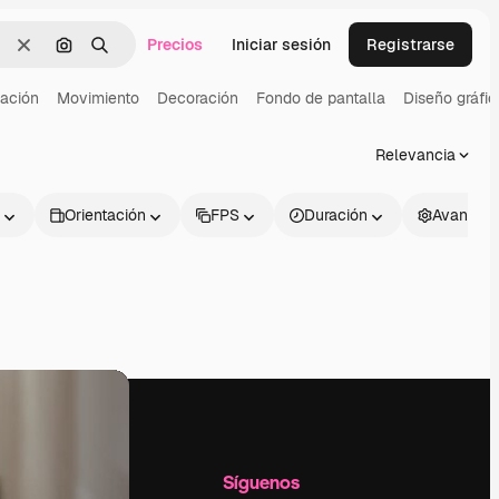
Precios
Iniciar sesión
Registrarse
Borrar
Buscar por imagen
Buscar
ación
Movimiento
Decoración
Fondo de pantalla
Diseño gráfic
Relevancia
Orientación
FPS
Duración
Avanzad
l
Empresa
Síguenos