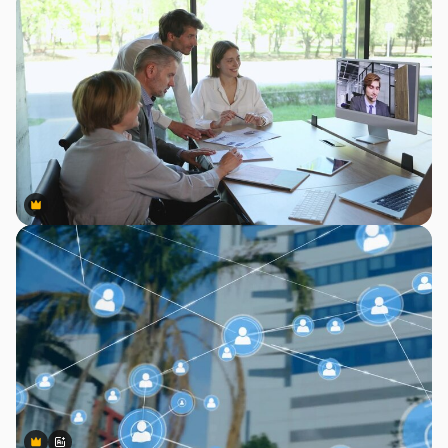
Premium
Premium