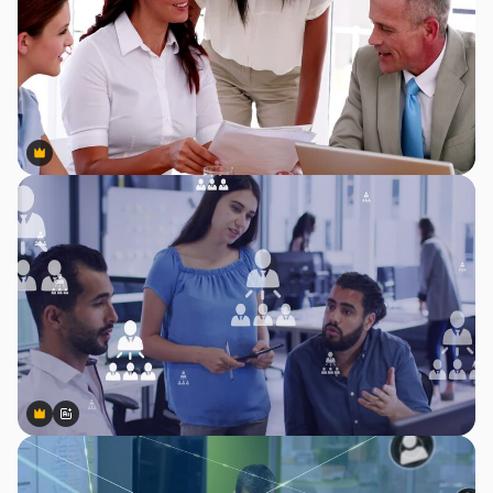
Premium
Premium
Premium
Premium
Generado por IA