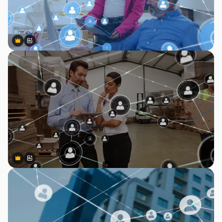
Premium
Premium
Generado por IA
Premium
Premium
Generado por IA