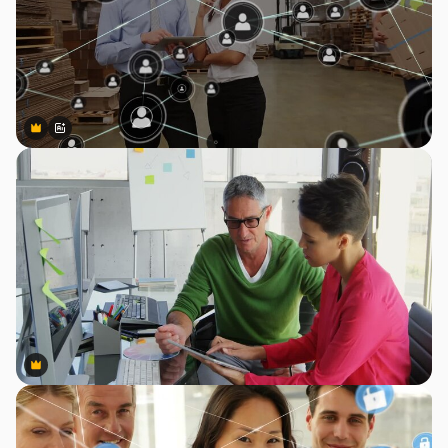
Premium
Premium
Generado por IA
Premium
Premium