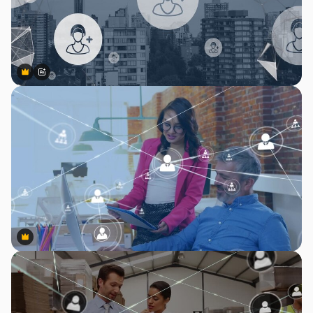
Premium
Premium
Generado por IA
Premium
Premium