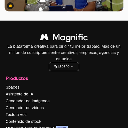
Premium
Premium
La plataforma creativa para dirigir tu mejor trabajo. Más de un
millón de suscriptores entre creativos, empresas, agencias y
estudios.
Español
Productos
Spaces
Asistente de IA
Generador de imágenes
Generador de vídeos
Texto a voz
Contenido de stock