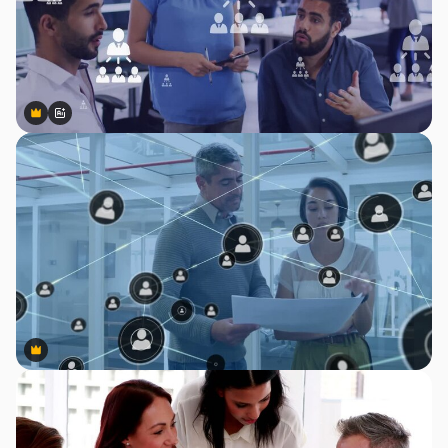
Premium
Premium
Generado por IA
Premium
Premium