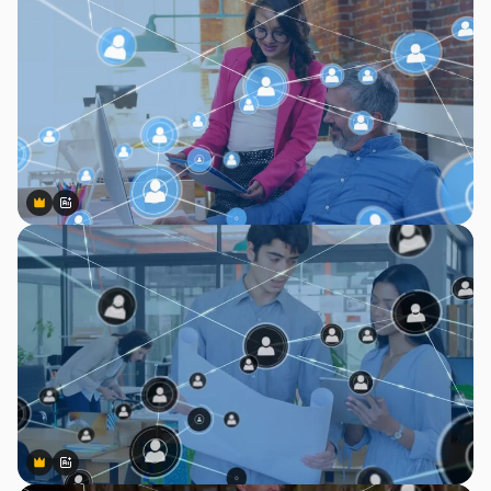
Premium
Premium
Generado por IA
Premium
Premium
Generado por IA