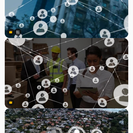
Premium
Premium
Generado por IA
Premium
Premium