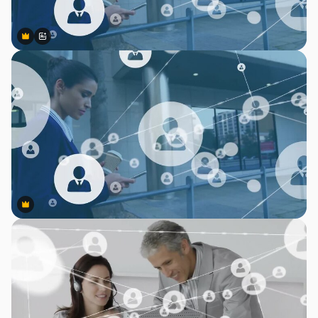
Premium
Premium
Generado por IA
Premium
Premium