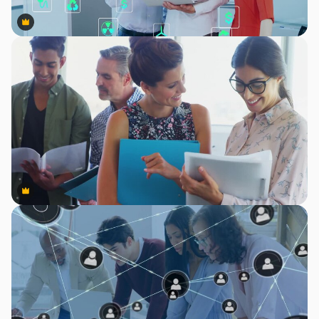
Premium
Premium
Premium
Premium