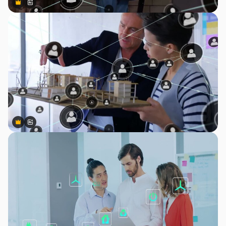
Premium
Premium
Generado por IA
Premium
Premium
Generado por IA