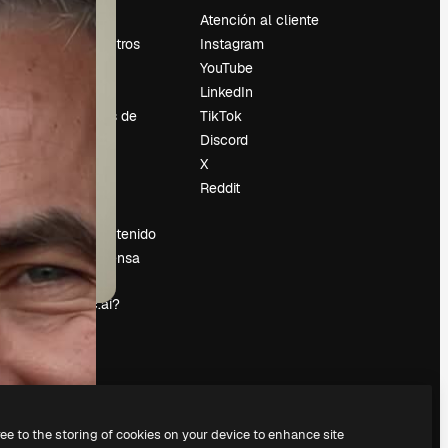
Precios
Atención al cliente
Sobre nosotros
Instagram
Reviews
YouTube
Empleo
LinkedIn
Tendencias de
TikTok
búsqueda
Discord
Blog
X
es
Eventos
Reddit
Slidesgo
Vender contenido
Sala de prensa
¿Buscas
magnific.ai?
ree to the storing of cookies on your device to enhance site