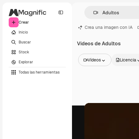
Crear
Crea una imagen con IA
Inicio
Buscar
Vídeos de Adultos
Stock
Vídeos
Licencia
Explorar
Todas las imágenes
Todas las herramientas
Vectores
Ilustraciones
Fotos
PSD
Plantillas
Mockups
Vídeos
Clips de vídeo
Motion graphics
Plantillas de vídeos
Iconos
Modelos 3D
Fuentes