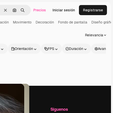
Precios
Iniciar sesión
Registrarse
Borrar
Buscar por imagen
Buscar
ación
Movimiento
Decoración
Fondo de pantalla
Diseño gráfic
Relevancia
Orientación
FPS
Duración
Avanzad
l
Empresa
Síguenos