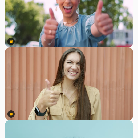
Premium
Premium
Premium
Premium