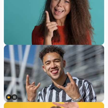
Premium
Premium
Generado por IA