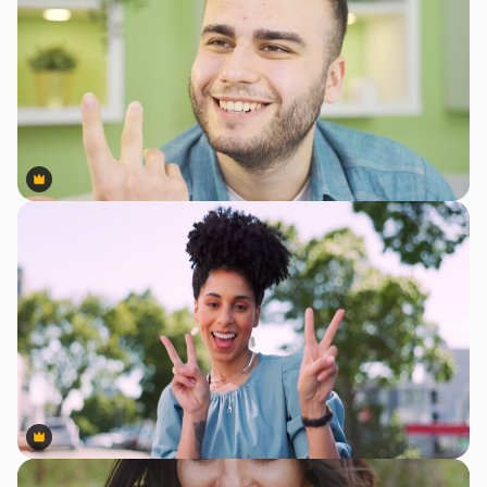
Premium
Premium
Premium
Premium