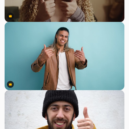
Premium
Premium
Premium
Premium