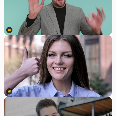
Premium
Premium
Premium
Premium