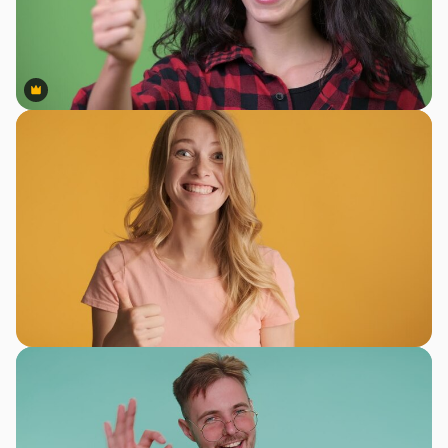
Premium
Premium