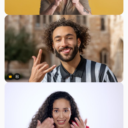
Premium
Premium
Generado por IA