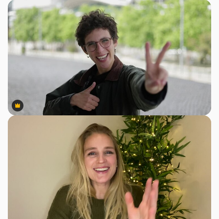
Premium
Premium