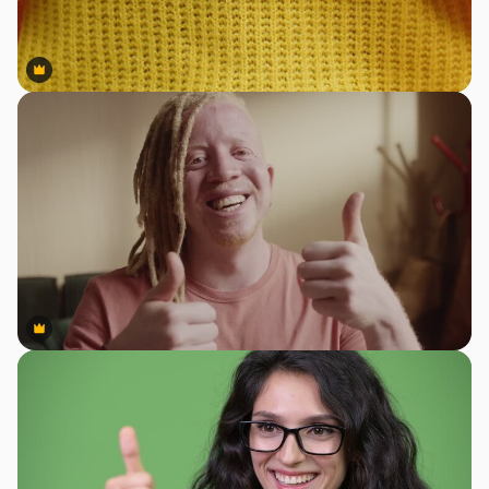
Premium
Premium
Premium
Premium