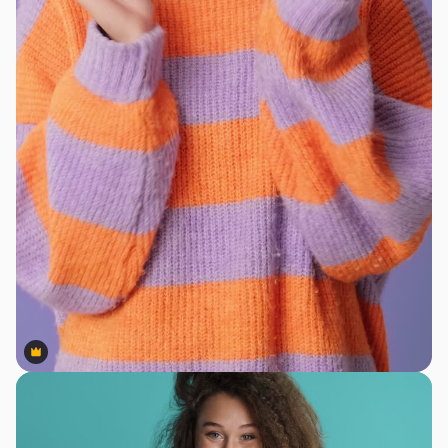
Premium
Premium