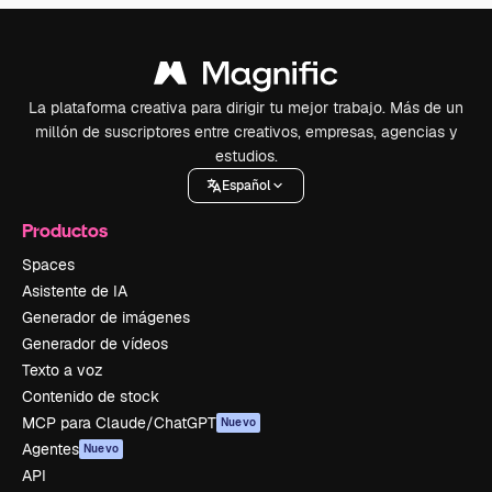
La plataforma creativa para dirigir tu mejor trabajo. Más de un
millón de suscriptores entre creativos, empresas, agencias y
estudios.
Español
Productos
Spaces
Asistente de IA
Generador de imágenes
Generador de vídeos
Texto a voz
Contenido de stock
MCP para Claude/ChatGPT
Nuevo
Agentes
Nuevo
API