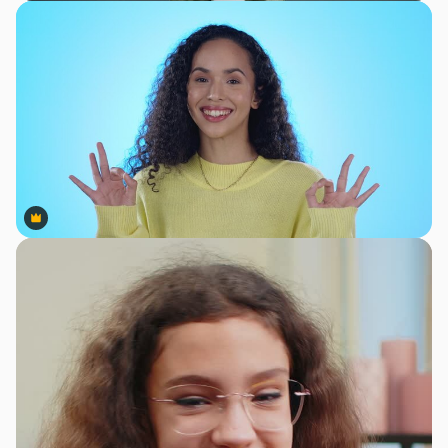
Premium
Premium