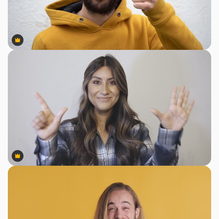
Premium
Premium
Premium
Premium