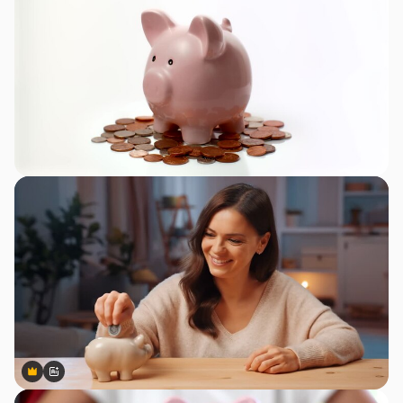
Premium
Premium
Generado por IA