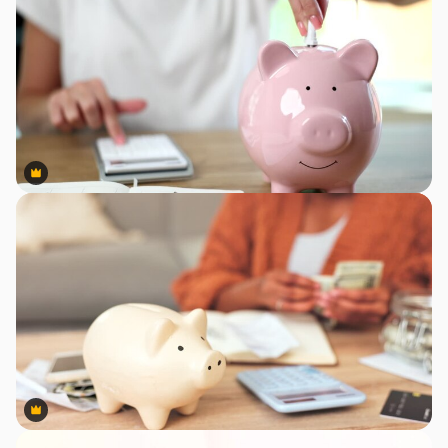
Premium
Premium
Premium
Premium