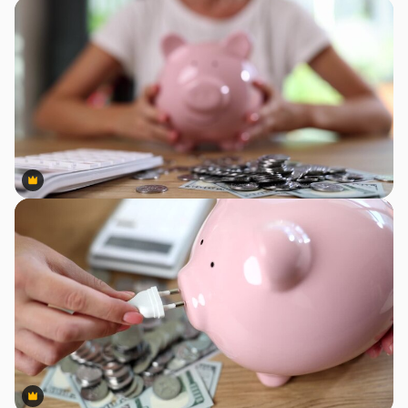
Premium
Premium
Premium
Premium