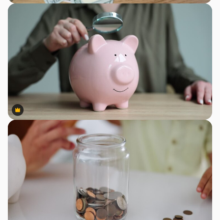
Premium
Premium