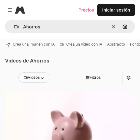
Magnific
Precios
Iniciar sesión
Close menu
Borrar
Buscar
Crea una imagen con IA
Crea un vídeo con IA
Abstracto
Fond
Vídeos de Ahorros
Vídeos
Filtros