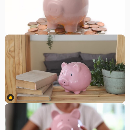
Premium
Premium