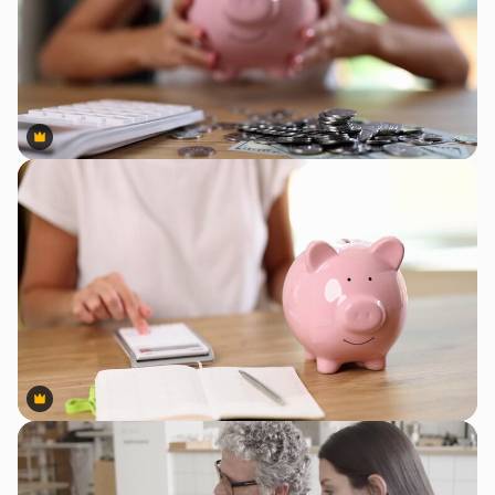
Premium
Premium
Premium
Premium