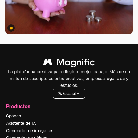
Premium
Premium
La plataforma creativa para dirigir tu mejor trabajo. Más de un
millón de suscriptores entre creativos, empresas, agencias y
estudios.
Español
Productos
Spaces
Asistente de IA
Generador de imágenes