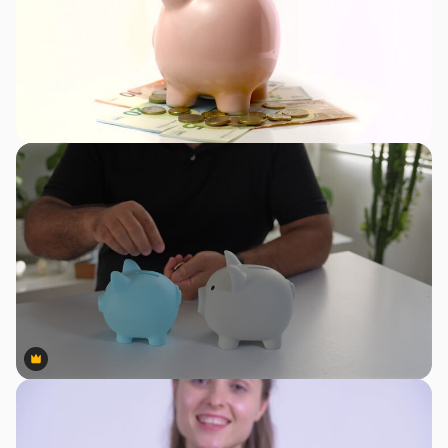
Premium
Premium