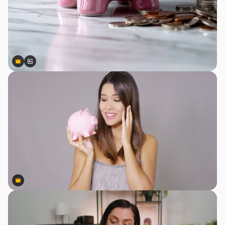
Premium
Premium
Generado por IA
Premium
Premium