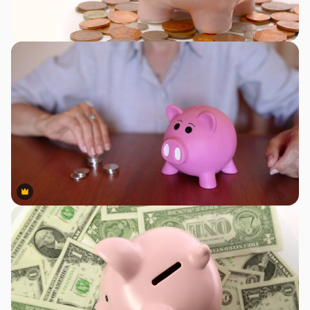
Premium
Premium