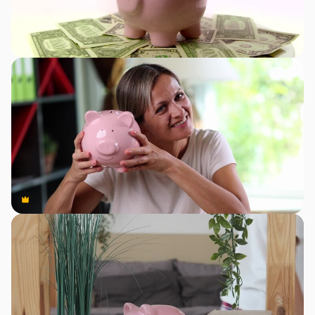
Premium
Premium