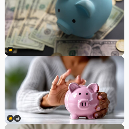
Premium
Premium
Premium
Premium
Generado por IA