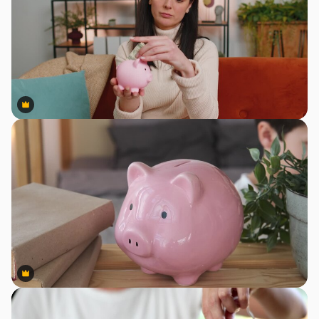
Premium
Premium
Premium
Premium