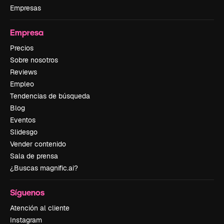
Empresas
Empresa
Precios
Sobre nosotros
Reviews
Empleo
Tendencias de búsqueda
Blog
Eventos
Slidesgo
Vender contenido
Sala de prensa
¿Buscas magnific.ai?
Síguenos
Atención al cliente
Instagram