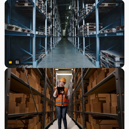
Premium
Premium
Generado por IA