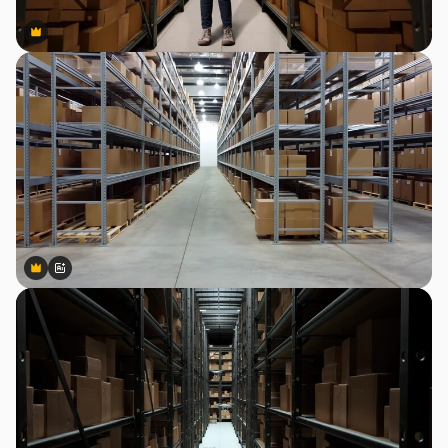
Premium
Premium
Premium
Premium
Generado por IA