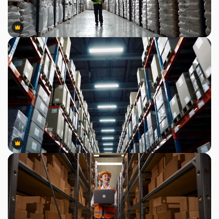
Premium
Premium
Premium
Premium