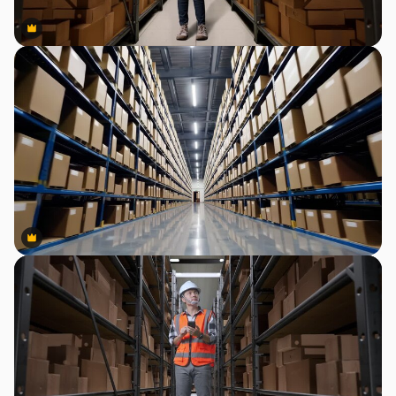
Premium
Premium
Premium
Premium