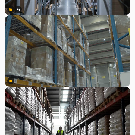
Premium
Premium
Generado por IA
Premium
Premium