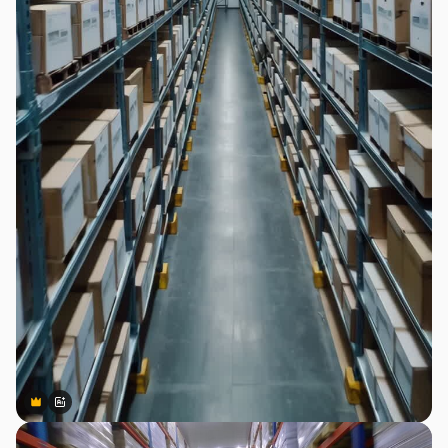
Premium
Premium
Generado por IA