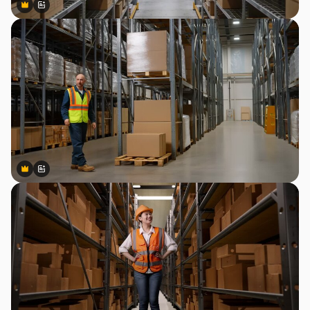
Premium
Premium
Generado por IA
Premium
Premium
Generado por IA