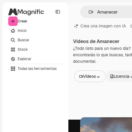
Crear
Crea una imagen con IA
Inicio
Buscar
Vídeos de Amanecer
¿Todo listo para un nuevo día?
Stock
encontrarás lo que buscas, tan
Explorar
documental.
Todas las herramientas
Vídeos
Licencia
Todas las imágenes
Vectores
Ilustraciones
Fotos
PSD
Plantillas
Mockups
Vídeos
Clips de vídeo
Motion graphics