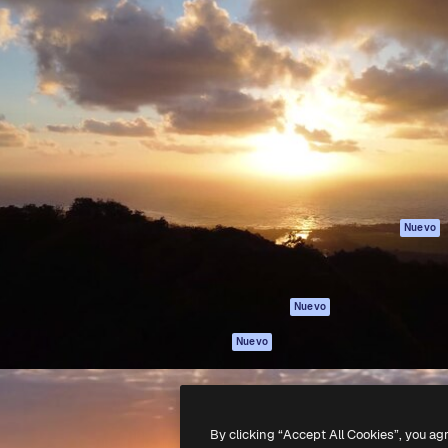
Productos
Información úti
eativa para dirigir tu mejor
Spaces
Academy
 un millón de suscriptores
Asistente de IA
Documentación
, empresas, agencias y
Generador de
Soporte
imágenes
Términos de uso
Generador de
Política de
vídeos
privacidad
Texto a voz
Originales
Nuevo
Contenido de
Política de cooki
stock
Centro de
MCP para
confianza
Nuevo
Claude/ChatGPT
Afiliados
Agentes
Nuevo
Empresas
API
App móvil
Todas las
By clicking “Accept All Cookies”, you ag
herramientas