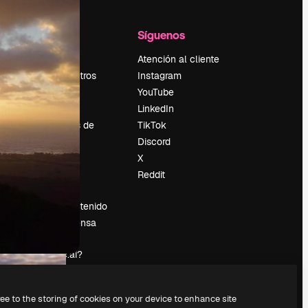
l
Empresa
Síguenos
Precios
Atención al cliente
Sobre nosotros
Instagram
Reviews
YouTube
Empleo
LinkedIn
Tendencias de
TikTok
búsqueda
Discord
Blog
X
es
Eventos
Reddit
Slidesgo
Vender contenido
Sala de prensa
¿Buscas
magnific.ai?
ree to the storing of cookies on your device to enhance site