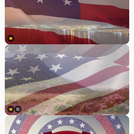
Premium
Premium
Premium
Premium
Generado por IA