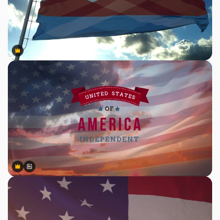
Premium
Premium
Premium
Premium
Generado por IA