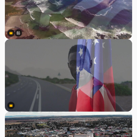
Premium
Premium
Generado por IA
Premium
Premium