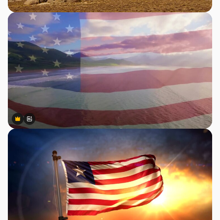
Premium
Premium
Generado por IA