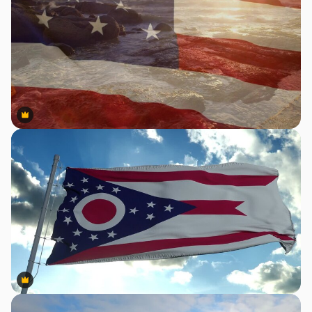
Premium
Premium
Premium
Premium