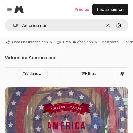
Magnific
Precios
Iniciar sesión
Close menu
Borrar
Buscar
Crea una imagen con IA
Crea un vídeo con IA
Abstracto
Fond
Vídeos de America sur
Vídeos
Filtros