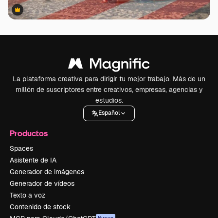
Premium
Premium
La plataforma creativa para dirigir tu mejor trabajo. Más de un
millón de suscriptores entre creativos, empresas, agencias y
estudios.
Español
Productos
Spaces
Asistente de IA
Generador de imágenes
Generador de vídeos
Texto a voz
Contenido de stock