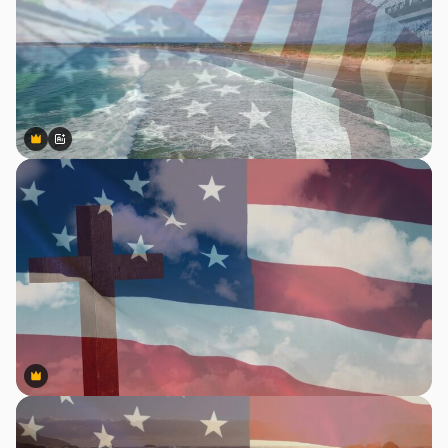
Premium
Premium
Generado por IA
Premium
Premium