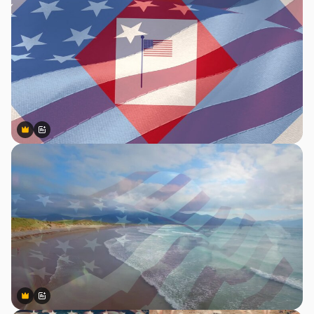
Premium
Premium
Generado por IA
Premium
Premium
Generado por IA