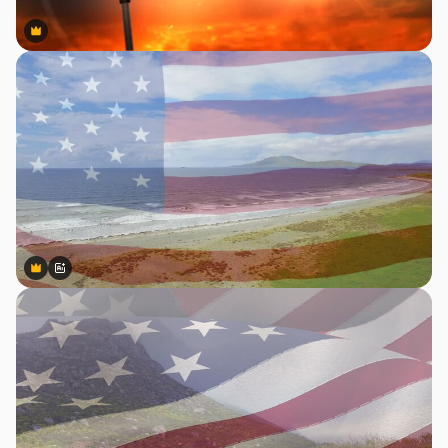
Premium
Premium
Premium
Premium
Generado por IA