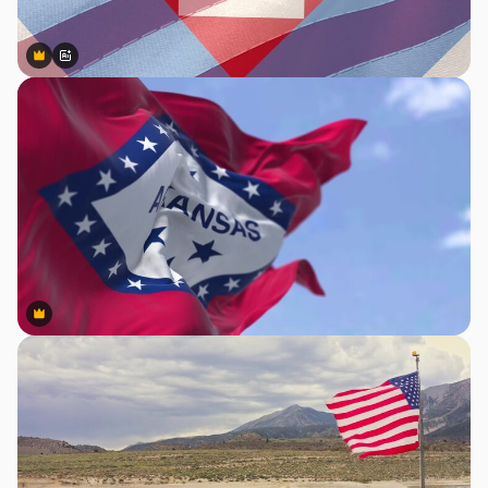
Premium
Premium
Generado por IA
Premium
Premium